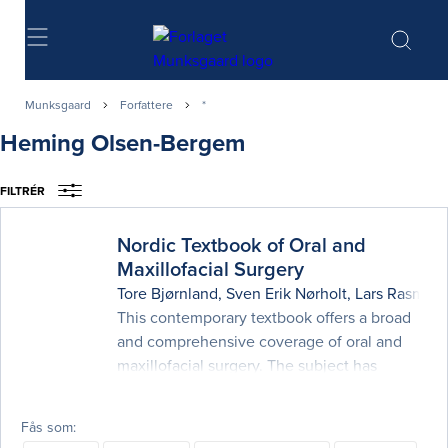
Søg
Munksgaard
Forfattere
*
Heming Olsen-Bergem
FILTRÉR
Nordic Textbook of Oral and
Maxillofacial Surgery
Tore Bjørnland
,
Sven Erik Nørholt
,
Lars Rasmus
This contemporary textbook offers a broad
and comprehensive coverage of oral and
maxillofacial surgery. The subject has
evolved considerably since the latest Nordic
textbook in oral surgery was published in
Fås som
1986. This new work is authored by some of