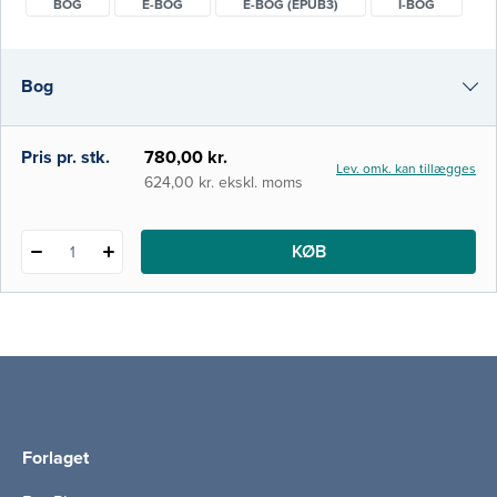
BOG
E-BOG
E-BOG (EPUB3)
I-BOG
Scandinavia’s top clinicians and researchers.
The 31 chapters include detailed
illustrations, clinical photos and tables, and
Bog
cov
e-bog
Pris pr. stk.
780,00 kr.
Lev. omk. kan tillægges
e-bog (epub3)
624,00 kr. ekskl. moms
i-bog
KØB
1
Forlaget