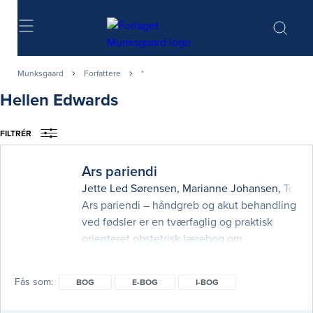
Søg
Munksgaard
Forfattere
*
Hellen Edwards
FILTRÉR
Ars pariendi
Jette Led Sørensen
,
Marianne Johansen
,
Tom 
Ars pariendi – håndgreb og akut behandling
ved fødsler er en tværfaglig og praktisk
orienteret obstetrisk lærebog om
håndteringen af det normale og det
komplicerede fødselsforløb. Bogen
Fås som
BOG
E-BOG
I-BOG
gennemgår i kortfattet form og med mange
tegninger og fotos relevante håndgreb og