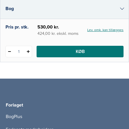
procedurer samt understøtter klinisk
Bog
beslutningstagning. Bogens indhold baserer
sig i videst mulig udstrækning på
eksisterende
e-bog
Pris pr. stk.
530,00 kr.
Lev. omk. kan tillægges
i-bog
424,00 kr. ekskl. moms
KØB
1
Forlaget
BogPlus