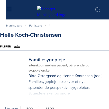
Søg
Munksgaard
Forfattere
*
Helle Koch-Christensen
FILTRÉR
Familiesygepleje
Interaktion mellem patient, pårørende og
sygeplejerske
Birte Østergaard
og
Hanne Konradsen
(red.)
Familiesygepleje beskriver et nyt,
spændende perspektiv i sygeplejen.
Sygeplejersker og andre
sundhedsprofessionelle mødes i stigende
grad af et krav om at kunne planlægge og
Fås som
BOG
I-BOG