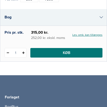
gennemføre deres arbejde med aktiv
inddragelse af patienten og dennes familie.
Denne nye bog beskriver et solidt teoretisk
Bog
og klinisk fundament for både studerende
og færdiguddannede sygeplejersker, som i
stadig højere g
i-bog
Pris pr. stk.
315,00 kr.
Lev. omk. kan tillægges
252,00 kr. ekskl. moms
KØB
1
Forlaget
BogPlus