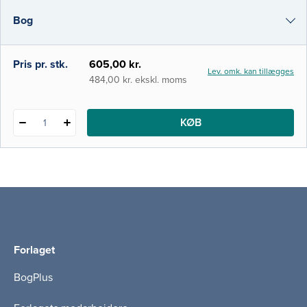
overordnede indhold og struktur, ligesom
Bog
bogens kapitler er blevet skrevet og
redigeret i fællesskab. Bogen beskriver
væsentlige emner in
i-bog
Pris pr. stk.
605,00 kr.
Lev. omk. kan tillægges
484,00 kr. ekskl. moms
KØB
1
Forlaget
BogPlus