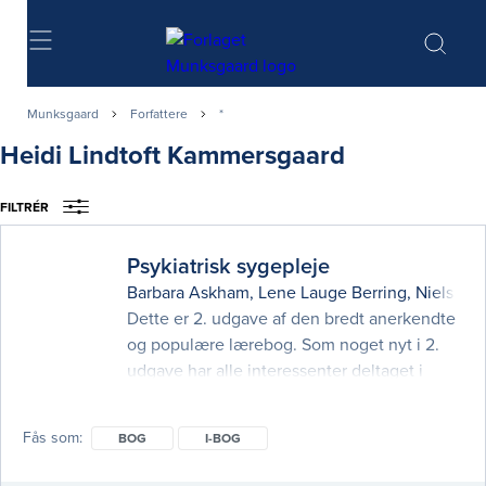
Søg
Munksgaard
Forfattere
*
Heidi Lindtoft Kammersgaard
FILTRÉR
Psykiatrisk sygepleje
Barbara Askham
,
Lene Lauge Berring
,
Niels Bu
Dette er 2. udgave af den bredt anerkendte
og populære lærebog. Som noget nyt i 2.
udgave har alle interessenter deltaget i
tilblivelsen af bogen. Det gælder
psykiatribrugere, sygeplejerskestuderende,
Fås som
BOG
I-BOG
sygeplejersker, undervisere og forskere,
som sammen er blevet enige om bogens