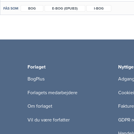
FÅS SOM
BOG
E-BOG (EPUB3)
I-BOG
Forlaget
Nyttige
BogPlus
Adgang 
Forlagets medarbejdere
Cookie
Om forlaget
Fakture
Vil du være forfatter
GDPR re
Handels