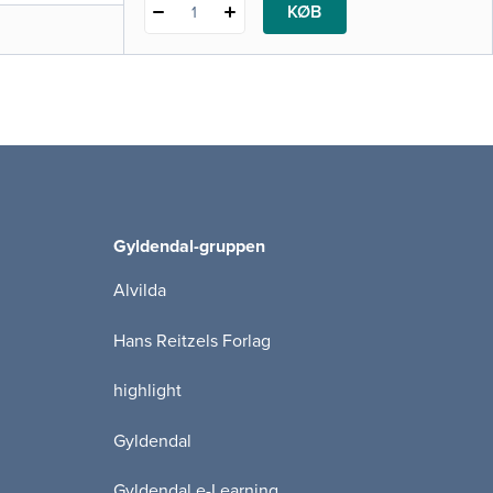
KØB
1
Gyldendal-gruppen
Alvilda
Hans Reitzels Forlag
highlight
Gyldendal
Gyldendal e-Learning