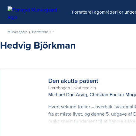
Søg
Forfattere
Fagområder
For under
Munksgaard
Forfattere
*
Hedvig Björkman
Den akutte patient
Lærebogen i akutmedicin
Michael Dan Arvig
,
Christian Backer Mo
Hvert sekund tæller – overblik, systematik
fra at miste livet, og denne 5. udgave af
praksisnært fundament til at handle sikke
opdateret i tråd med ny viden og