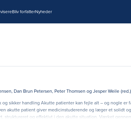
visere
Bliv forfatter
Nyheder
gensen
,
Dan Brun Petersen
,
Peter Thomsen
og
Jesper Weile
(red.)
 og sikker handling Akutte patienter kan fejle alt – og nogle er f
 Den akutte patient giver medicinstuderende og læger et solidt o
rt, struktureret og effektivt i den akutte situation. Værket genn