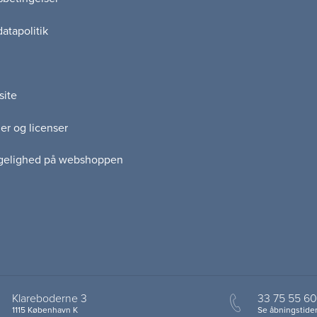
atapolitik
site
er og licenser
gelighed på webshoppen
Klareboderne 3
33 75 55 60
1115 København K
Se åbningstider