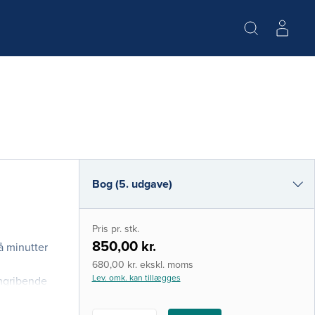
Bog (5. udgave)
Bog (4. udgave)
Pris pr. stk.
e-bog (epub3)
850,00 kr.
å minutter
i-bog
g
680,00 kr. ekskl. moms
Lev. omk. kan tillægges
emgribende