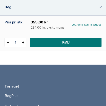
har skabt en bredere interesse og forstå­else
Bog
for neurofysiologiens mange muligheder, og
dermed et behov for bogen.
i-bog
Pris pr. stk.
355,00 kr.
Lev. omk. kan tillægges
284,00 kr. ekskl. moms
KØB
1
Forlaget
BogPlus