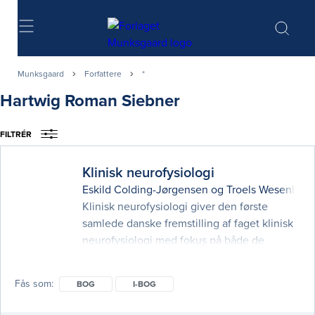
Søg
Munksgaard
Forfattere
*
Hartwig Roman Siebner
FILTRÉR
Klinisk neurofysiologi
Eskild Colding-Jørgensen
og
Troels Wesenberg
Klinisk neurofysiologi giver den første
samlede danske fremstilling af faget klinisk
neurofysiologi med fokus på både de
kliniske problemstillinger og den tekniske
disciplin, faget også er. Der foretages i dag
Fås som
BOG
I-BOG
flere klinisk-neurofysiologiske
undersøgelser end no­gensinde før, og det