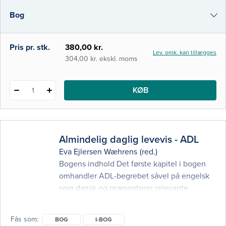
mennesker som aktivitetsvæsener. I denne
Bog
2. udgave af NORDISK
AKTIVITETSVIDENSKAB er alle kapitler
grundigt revideret og opdateret med
i-bog
Pris pr. stk.
380,00 kr.
Lev. omk. kan tillægges
304,00 kr. ekskl. moms
KØB
1
Almindelig daglig levevis - ADL
Eva Ejlersen Wæhrens
(red.)
Bogens indhold Det første kapitel i bogen
omhandler ADL-begrebet såvel på engelsk
som dansk og præsenterer relevante
definitioner i et historisk samt tværfagligt og
ergoterapeutisk perspektiv. I de
Fås som
BOG
I-BOG
efterfølgende kapitler får man et godt