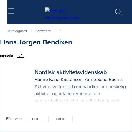
Søg
Munksgaard
Forfattere
*
Hans Jørgen Bendixen
FILTRÉR
Nordisk aktivitetsvidenskab
Hanne Kaae Kristensen
,
Anne Sofie Bach Scho
Aktivitetsvidenskab omhandler menneskelig
aktivitet og relationerne mellem
menneskelig aktivitet, sundhed og trivsel.
Feltet udgør et videnskabeligt fundament
for både ergoterapeutisk praksis og anden
Fås som
BOG
I-BOG
social- og sundhedsfaglig praksis og
bidrager desuden til en bred forståelse af