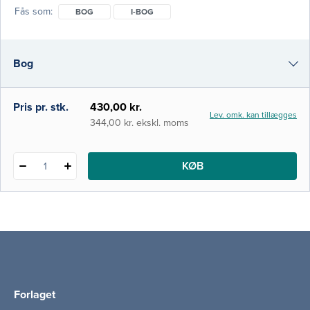
særligt hyppige blandt ældre. Ergoterapi og
Fås som
BOG
I-BOG
fysioterapi til ældre tager udgangspunkt i
den udvikling indenfor sundhedssektoren,
der sætter borgeren i centrum, og som
Bog
stiller krav om stor fle
i-bog
Pris pr. stk.
430,00 kr.
Lev. omk. kan tillægges
344,00 kr. ekskl. moms
KØB
1
Forlaget