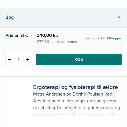
indtryk af, hvordan der arbejdes med ADL
bredt set, og hvilke metoder og redskaber
Bog
der anvendes til udredning af adl-
problemerne.
i-bog
Pris pr. stk.
340,00 kr.
Lev. omk. kan tillægges
272,00 kr. ekskl. moms
KØB
1
Ergoterapi og fysioterapi til ældre
Mette Andresen
og
Dorthe Poulsen
(red.)
Arbejdet med ældre udgør en stadig større
del af arbejdsområdet for ergoterapeuter og
fysioterapeuter, og denne bog sætter fokus
på sygdomme og problematikker, som er