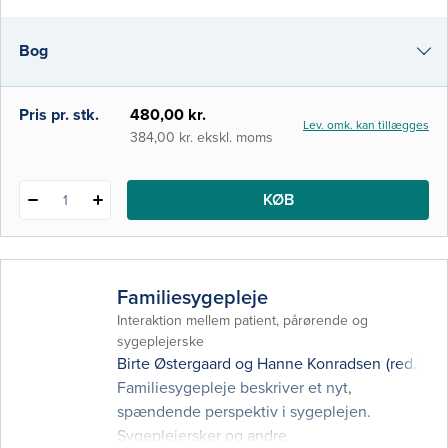
har sundhedsvæsenet ændret sig markant.
Det har også fået stor betydning for
Bog
kræftforløbene, og det giver nogle særlige
udfordringer, som bogen analyse
i-bog
Pris pr. stk.
480,00 kr.
Lev. omk. kan tillægges
384,00 kr. ekskl. moms
KØB
1
Familiesygepleje
Interaktion mellem patient, pårørende og
sygeplejerske
Birte Østergaard
og
Hanne Konradsen
(red.)
Familiesygepleje beskriver et nyt,
spændende perspektiv i sygeplejen.
Sygeplejersker og andre