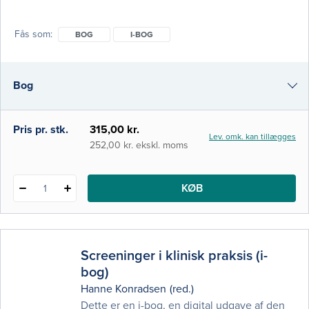
sundhedsprofessionelle mødes i stigende
grad af et krav om at kunne planlægge og
Fås som
BOG
I-BOG
gennemføre deres arbejde med aktiv
inddragelse af patienten og dennes familie.
Denne nye bog beskriver et solidt teoretisk
Bog
og klinisk fundament for både studerende
og færdiguddannede sygeplejersker, som i
stadig højere g
i-bog
Pris pr. stk.
315,00 kr.
Lev. omk. kan tillægges
252,00 kr. ekskl. moms
KØB
1
Screeninger i klinisk praksis (i-
bog)
Hanne Konradsen
(red.)
Dette er en i-bog, en digital udgave af den