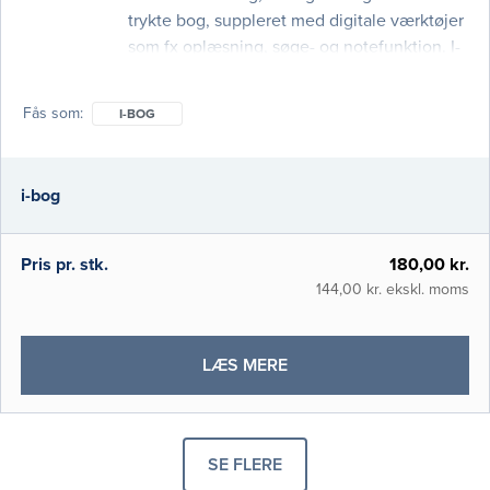
trykte bog, suppleret med digitale værktøjer
som fx oplæsning, søge- og notefunktion. I-
bogen kan læses på computer, tablet og
smartphone overalt, hvor der er
Fås som
I-BOG
internetadgang. Screeninger i klinisk praksis
sætter fokus på det stigende antal
screeninger, der foretages overalt i
i-bog
sundhedsvæsenet. Der er kapitler om
udviklingen og v
Pris pr. stk.
180,00 kr.
144,00 kr. ekskl. moms
OM
LÆS MERE
SCREENINGER
I
KLINISK
SE FLERE
PRAKSIS
PRODUKTER