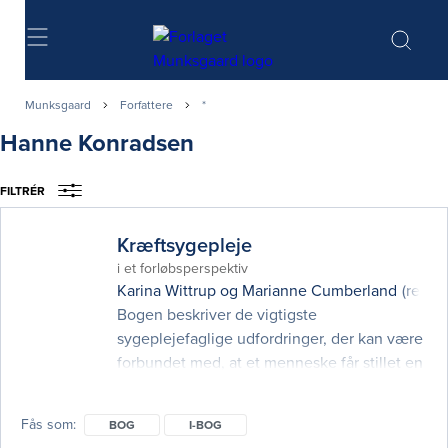
Søg
Munksgaard
Forfattere
*
Hanne Konradsen
FILTRÉR
Kræftsygepleje
i et forløbsperspektiv
Karina Wittrup
og
Marianne Cumberland
(red.)
Bogen beskriver de vigtigste
sygeplejefaglige udfordringer, der kan være
forbundet med, at et menneske får stillet en
kræftdiagnose. Dette er 2. udgave af
Kræftsygepleje – i et forløbsperspektiv, som
Fås som
BOG
I-BOG
udkom første gang i 2014. De seneste årtier