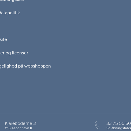
atapolitik
site
er og licenser
gelighed på webshoppen
Klareboderne 3
33 75 55 60
1115 København K
Se åbningstider