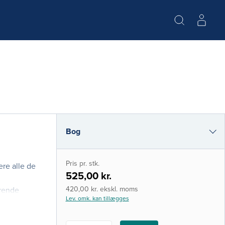
Bog
i-bog
Pris pr. stk.
ere alle de
525,00 kr.
420,00 kr. ekskl. moms
ørende
Lev. omk. kan tillægges