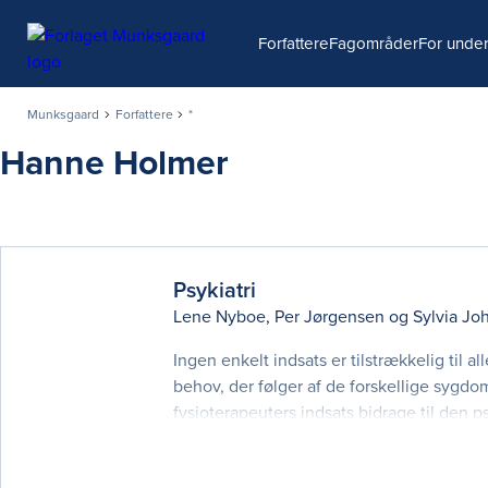
Søg
Forfattere
Fagområder
For under
Munksgaard
Forfattere
*
Hanne Holmer
Psykiatri
Lene Nyboe
,
Per Jørgensen
og
Sylvia Jo
Ingen enkelt indsats er tilstrækkelig til
behov, der følger af de forskellige sygd
fysioterapeuters indsats bidrage til den 
betydning og i andre med et bidrag, hvis 