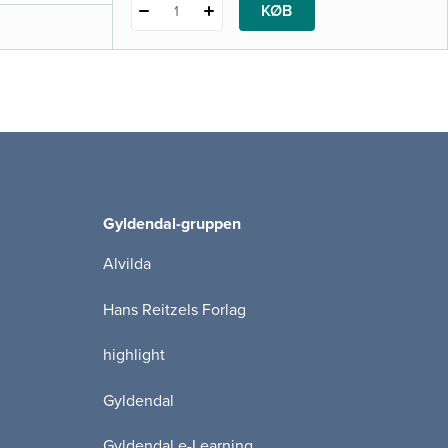
KØB
1
Gyldendal-gruppen
Alvilda
Hans Reitzels Forlag
highlight
Gyldendal
Gyldendal e-Learning