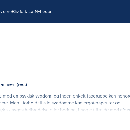
visere
Bliv forfatter
Nyheder
hannsen
(red.)
 alle med en psykisk sygdom, og ingen enkelt faggruppe kan honor
omme. Men i forhold til alle sygdomme kan ergoterapeuter og
psykisk syges helbredelse eller bedring, i nogle tilfælde med afg
særskilte værdi er vanskelig at udskille fra andre faggruppers e