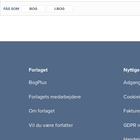
FÅS SOM
BOG
I-BOG
Forlaget
Nyttige
BogPlus
Adgang 
Forlagets medarbejdere
Cookie
Om forlaget
Fakture
Vil du være forfatter
GDPR re
Handels