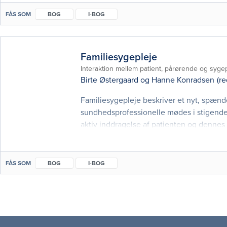
FÅS SOM
BOG
I-BOG
Familiesygepleje
Interaktion mellem patient, pårørende og syge
Birte Østergaard
og
Hanne Konradsen
(re
Familiesygepleje beskriver et nyt, spænd
sundhedsprofessionelle mødes i stigend
aktiv inddragelse af patienten og dennes 
både studerende og færdiguddannede syge
FÅS SOM
BOG
I-BOG