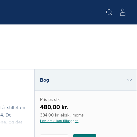
Bog
i-bog
Pris pr. stk.
480,00 kr.
r stillet en
14. De
384,00 kr. ekskl. moms
Lev. omk. kan tillægges
ene, og det