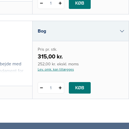
KØB
1
Bog
i-bog
Pris pr. stk.
315,00 kr.
rbejde med
252,00 kr. ekskl. moms
Lev. omk. kan tillægges
undament for
KØB
1