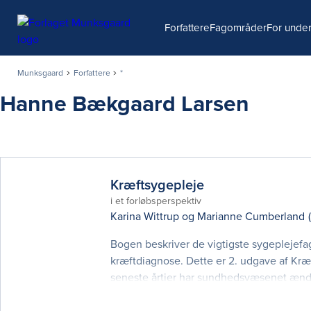
Søg
Forfattere
Fagområder
For under
Munksgaard
Forfattere
*
Hanne Bækgaard Larsen
Kræftsygepleje
i et forløbsperspektiv
Karina Wittrup
og
Marianne Cumberland
Bogen beskriver de vigtigste sygeplejefag
kræftdiagnose. Dette er 2. udgave af Kræf
seneste årtier har sundhedsvæsenet ændre
giver nogle særlige udfordringer, som bo