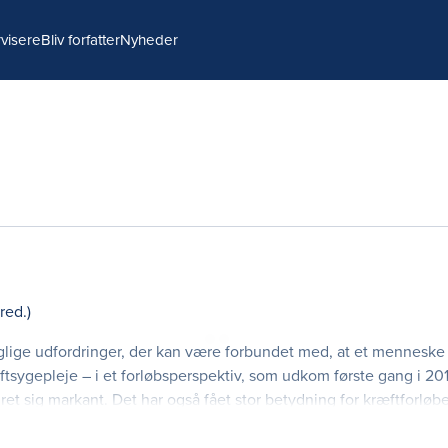
visere
Bliv forfatter
Nyheder
(red.)
lige udfordringer, der kan være forbundet med, at et menneske få
tsygepleje – i et forløbsperspektiv, som udkom første gang i 20
t sig markant. Det har også fået stor betydning for kræftforløb
gen analyse