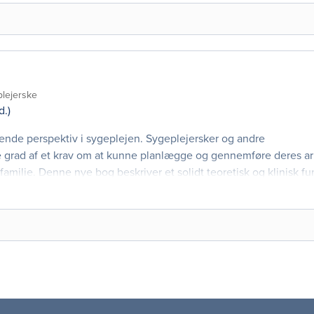
plejerske
d.)
ende perspektiv i sygeplejen. Sygeplejersker og andre
e grad af et krav om at kunne planlægge og gennemføre deres a
familie. Denne nye bog beskriver et solidt teoretisk og klinisk f
plejersker, som i stadig højere g