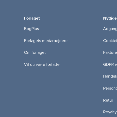
Forlaget
Nyttige
BogPlus
Adgang 
Forlagets medarbejdere
Cookie
Om forlaget
Fakture
Vil du være forfatter
GDPR re
Handels
Persond
Retur
Royalty