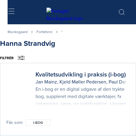
Søg
Munksgaard
Forfattere
*
Hanna Strandvig
FILTRÉR
Kvalitetsudvikling i praksis (i-bog)
Jan Mainz
,
Kjeld Møller Pedersen
,
Paul Daniel B
En i-bog er en digital udgave af den trykte
bog, suppleret med digitale værktøjer, fx
oplæsning, søge- og notefunktion. I-bogen
kan læses på pc og tablets.
Kvalitetsudvikling i praksis giver en samlet,
Fås som
I-BOG
opdateret beskrivelse af centrale emner og
temaer i forhold til kvalitetsudvikling i