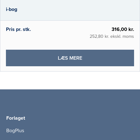
sundhedsvæsenet, baseret på nation
i-bog
Pris pr. stk.
316,00 kr.
252,80 kr. ekskl. moms
OM
LÆS MERE
KVALITETSUDVIKLING
I
PRAKSIS
(I-
BOG)
Forlaget
BogPlus