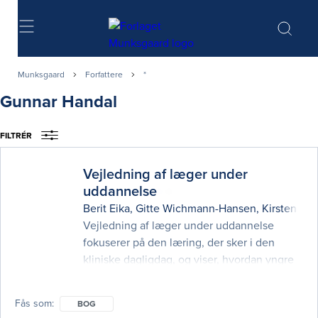
Søg
Munksgaard
Forfattere
*
Gunnar Handal
FILTRÉR
Vejledning af læger under
uddannelse
Berit Eika
,
Gitte Wichmann-Hansen
,
Kirsten Ho
Vejledning af læger under uddannelse
fokuserer på den læring, der sker i den
kliniske dagligdag, og viser, hvordan yngre
læger og deres vejledere kan opnå bedre
udbytte af både de formelle samtaler og af
Fås som
BOG
den kliniske vejledning. Baggrunden for