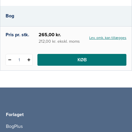
bogen Det sundhedsvæsen, som
lægeuddannelsen foregår i, har undergået
Bog
store ændrin
Pris pr. stk.
265,00 kr.
Lev. omk. kan tillægges
212,00 kr. ekskl. moms
KØB
1
Forlaget
BogPlus