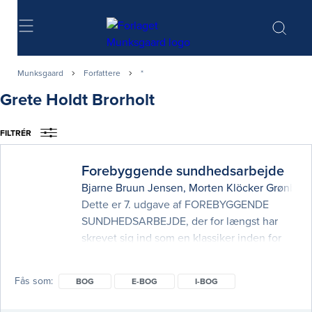
Søg
Munksgaard
Forfattere
*
Grete Holdt Brorholt
FILTRÉR
Forebyggende sundhedsarbejde
Bjarne Bruun Jensen
,
Morten Klöcker Grønbæk
Dette er 7. udgave af FOREBYGGENDE
SUNDHEDSARBEJDE, der for længst har
skrevet sig ind som en klassiker inden for
områderne forebyggelse og
sundhedsfremme. Bogen har over en
Fås som
BOG
E-BOG
I-BOG
periode på 35 år fået status af et alment
accepteret opslagsværk og er en