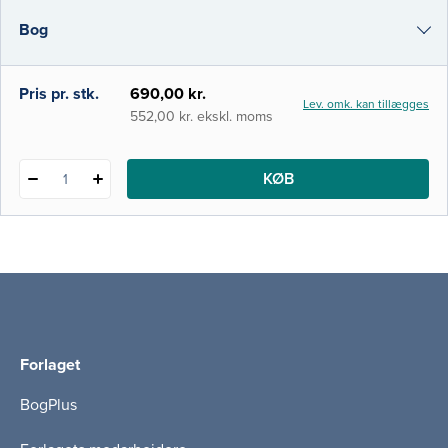
foretrukken grundbog på en række
Bog
professionsbacheloruddannelser samt på
kandidatuddannelser som medicin,
folkesundhedsvidenskab og sociologi.
e-bog
Pris pr. stk.
690,00 kr.
Lev. omk. kan tillægges
Siden den første udgave udk
i-bog
552,00 kr. ekskl. moms
KØB
1
Forlaget
BogPlus