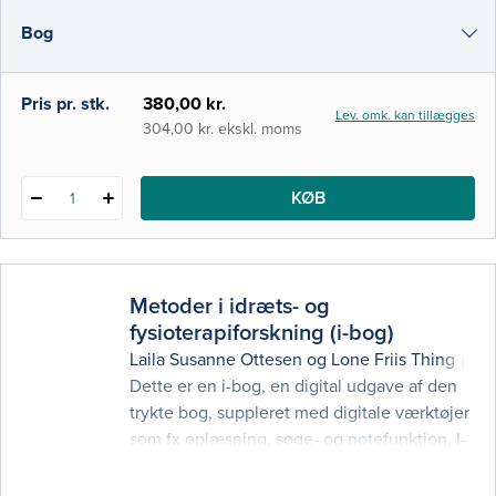
udgave er gennemrevideret og udvidet med
Bog
fem nye kapitler om bl.a. kønsforskning,
sport og medier samt social kapital,
i-bog
Pris pr. stk.
380,00 kr.
Lev. omk. kan tillægges
304,00 kr. ekskl. moms
KØB
1
Metoder i idræts- og
fysioterapiforskning (i-bog)
Laila Susanne Ottesen
og
Lone Friis Thing
(red.
Dette er en i-bog, en digital udgave af den
trykte bog, suppleret med digitale værktøjer
som fx oplæsning, søge- og notefunktion. I-
bogen kan læses på computer, tablet og
smartphone overalt, hvor der er