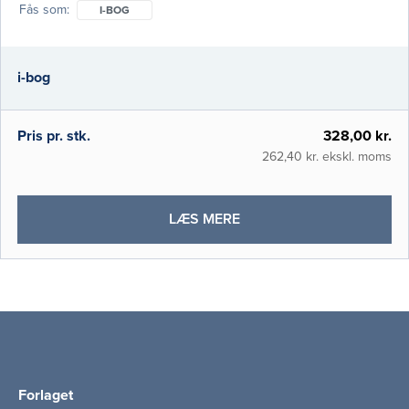
Fås som
I-BOG
internetadgang. Metoder i idrætsforskning
giver en bred introduktion til metodelære,
og bogen er den første af sin art som er
i-bog
rettet mod idræt i Skandinavien. Den er
opby
Pris pr. stk.
328,00 kr.
262,40 kr. ekskl. moms
OM
LÆS MERE
METODER
I
IDRÆTS-
OG
FYSIOTERAPIFORSKNIN
(I-
BOG)
Forlaget