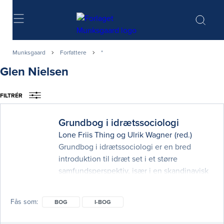
Søg
Munksgaard
Forfattere
*
Glen Nielsen
FILTRÉR
Grundbog i idrætssociologi
Lone Friis Thing
og
Ulrik Wagner
(red.)
Grundbog i idrætssociologi er en bred
introduktion til idræt set i et større
samfundsperspektiv, især i en skandinavisk
kontekst. Den er opbygget i tre dele med
fokus på henholdsvis teori, metode og
Fås som
BOG
I-BOG
tematiske emner. Alle kapitler inddrager
cases fra idrættens verden. Denne 2.