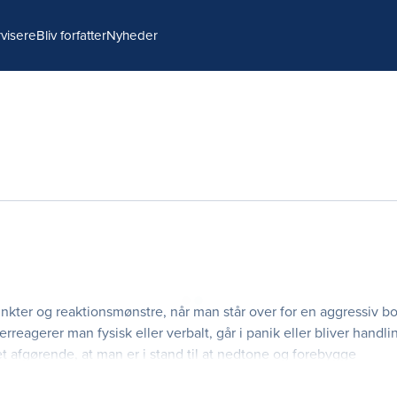
visere
Bliv forfatter
Nyheder
inkter og reaktionsmønstre, når man står over for en aggressiv bo
reagerer man fysisk eller verbalt, går i panik eller bliver handl
 afgørende, at man er i stand til at nedtone og forebygge
bygger på lige dele teo