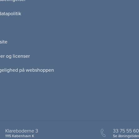
atapolitik
site
er og licenser
gelighed på webshoppen
Klareboderne 3
33 75 55 60
1115 København K
Se åbningstider