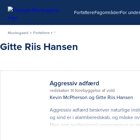
Søg
Forfattere
Fagområder
For under
Munksgaard
Forfattere
*
Gitte Riis Hansen
Aggressiv adfærd
redskaber til forebyggelse af vold
Kevin McPherson
og
Gitte Riis Hansen
Aggressiv adfærd beskriver naturlige inst
og sind er i alarmberedskab, og måske over
Men som professionel omsorgsgiver er det
problemskabende adfærd og vold. Bogen 