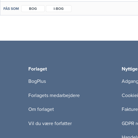
FÅS SOM
BOG
I-BOG
Forlaget
Nyttige
BogPlus
Adgang 
Forlagets medarbejdere
Cookie
Om forlaget
Fakture
Vil du være forfatter
GDPR re
Handels