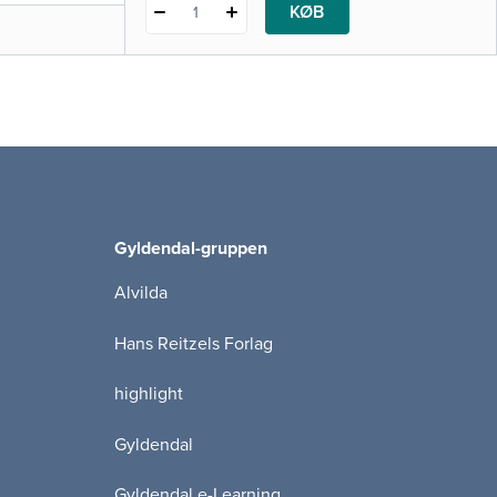
KØB
1
Gyldendal-gruppen
Alvilda
Hans Reitzels Forlag
highlight
Gyldendal
Gyldendal e-Learning