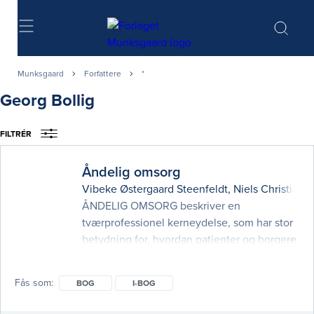
Søg
Munksgaard
Forfattere
*
Georg Bollig
FILTRÉR
Åndelig omsorg
Vibeke Østergaard Steenfeldt
,
Niels Christian H
ÅNDELIG OMSORG beskriver en
tværprofessionel kerneydelse, som har stor
betydning for, hvordan patienter og borgere
gennemlever svære livsomstændigheder.
Historisk set har åndelig omsorg været
Fås som
BOG
I-BOG
afgørende for arbejdet i sundhedsvæsenet
– ikke mindst i sygeplejefaget. I de senere