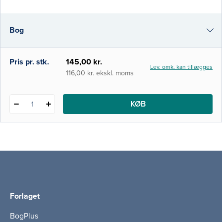
førstehjælp som en borgerpligt, og det bør
være det samme med sidstehjælp. Når en af
Bog
vore nærmeste, familie, venner, kolleger el
i-bog
Pris pr. stk.
145,00 kr.
Lev. omk. kan tillægges
116,00 kr. ekskl. moms
KØB
1
Forlaget
BogPlus