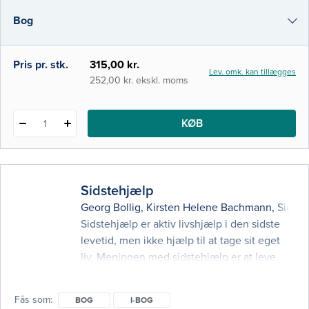
år har begrebet fået fornyet aktualitet, men
Bog
nu også i stigende grad uden for sygeplejen
som en central del af arbejdet i hele de
i-bog
Pris pr. stk.
315,00 kr.
Lev. omk. kan tillægges
252,00 kr. ekskl. moms
KØB
1
Sidstehjælp
Georg Bollig
,
Kirsten Helene Bachmann
,
Sigrun
Sidstehjælp er aktiv livshjælp i den sidste
levetid, men ikke hjælp til at tage sit eget
liv. Meningen med sidstehjælp er at leve
livet helt til det slutter med så god
livskvalitet som muligt og så længe det
Fås som
BOG
I-BOG
varer. Vi anser alle evnen til at yde