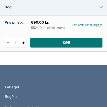
foretrukken grundbog på en række
Bog
professionsbacheloruddannelser samt på
kandidatuddannelser som medicin,
folkesundhedsvidenskab og sociologi.
e-bog
Pris pr. stk.
690,00 kr.
Lev. omk. kan tillægges
Siden den første udgave udk
i-bog
552,00 kr. ekskl. moms
KØB
1
Forlaget
BogPlus