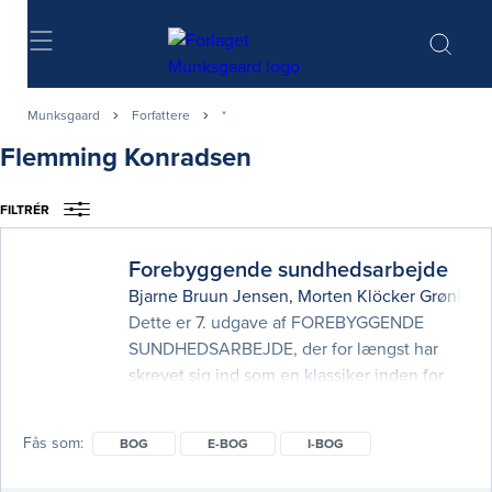
Søg
Munksgaard
Forfattere
*
Flemming Konradsen
FILTRÉR
Forebyggende sundhedsarbejde
Bjarne Bruun Jensen
,
Morten Klöcker Grønbæk
Dette er 7. udgave af FOREBYGGENDE
SUNDHEDSARBEJDE, der for længst har
skrevet sig ind som en klassiker inden for
områderne forebyggelse og
sundhedsfremme. Bogen har over en
Fås som
BOG
E-BOG
I-BOG
periode på 35 år fået status af et alment
accepteret opslagsværk og er en