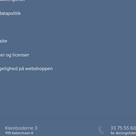
atapolitik
site
er og licenser
gelighed på webshoppen
Klareboderne 3
33 75 55 60
1115 København K
Se åbningstider