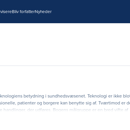
visere
Bliv forfatter
Nyheder
knologiens betydning i sundhedsvæsenet. Teknologi er ikke blot
ionelle, patienter og borgere kan benytte sig af. Tværtimod er d
e handlinger, der udføres. Bogens målgruppe er en bred vifte af
ningssammenhæng og praksis.