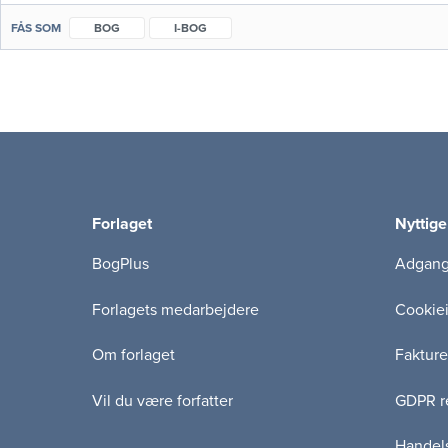
FÅS SOM
BOG
I-BOG
Forlaget
Nyttige
BogPlus
Adgang 
Forlagets medarbejdere
Cookie
Om forlaget
Fakture
Vil du være forfatter
GDPR re
Handels