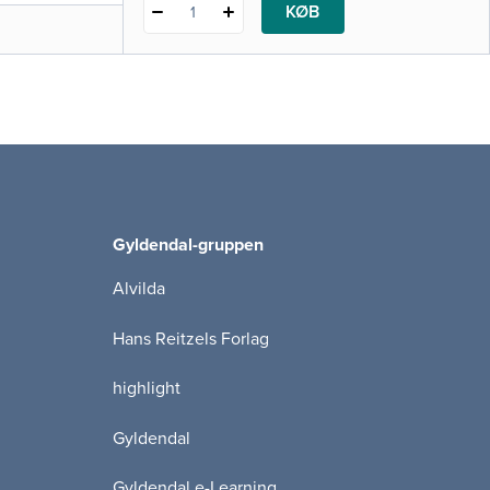
KØB
1
Gyldendal-gruppen
Alvilda
Hans Reitzels Forlag
highlight
Gyldendal
Gyldendal e-Learning