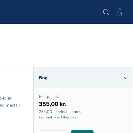
Bog
i-bog
Pris pr. stk.
 er et
355,00 kr.
en med til
284,00 kr. ekskl. moms
Lev. omk. kan tillægges