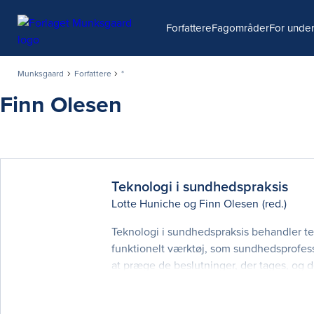
Søg
Forfattere
Fagområder
For under
Munksgaard
Forfattere
*
Finn Olesen
Teknologi i sundhedspraksis
Lotte Huniche
og
Finn Olesen
(red.)
Teknologi i sundhedspraksis behandler te
funktionelt værktøj, som sundhedsprofess
at præge de beslutninger, der tages, og d
sundhedsprofessionelle både i undervis