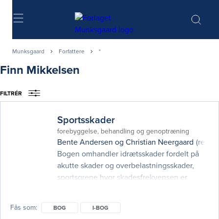
Søg
Munksgaard
Forfattere
*
Finn Mikkelsen
FILTRÉR
Sportsskader
forebyggelse, behandling og genoptræning
Bente Andersen
og
Christian Neergaard
(red.)
Bogen omhandler idrætsskader fordelt på
akutte skader og overbelastningsskader,
sportsgrene hvor skadesfrekvensen er
særlig høj, personlige og samfundsmæssige
konsekvenser af idrætsskader samt
Fås som
BOG
I-BOG
vigtigheden af korrekt og hurtig