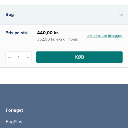
skadesbehandling. Det vigtige
forebyggelsesaspekt er også omtalt i bogen
Bog
- bl.a. for at undgå pauser i planlagt træning
og dermed for optimale præstationer, for at
undgå øget risiko for reskader og ved meget
i-bog
Pris pr. stk.
440,00 kr.
Lev. omk. kan tillægges
alvorlige skader
352,00 kr. ekskl. moms
KØB
1
Forlaget
BogPlus