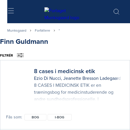
Søg
Munksgaard
Forfattere
*
Finn Guldmann
FILTRÉR
8 cases i medicinsk etik
Ezio Di Nucci
,
Jeanette Bresson Ladegaard Kn
8 CASES I MEDICINSK ETIK er en
træningsbog for medicinstuderende og
andre sundhedsprofessionelle. I
sundhedsvæsenet træffes der kontinuerligt
beslutninger, og enhver beslutning
Fås som
BOG
I-BOG
involverer en vurdering baseret på værdier
og hermed etik. Bogen præsenterer 8 cases,