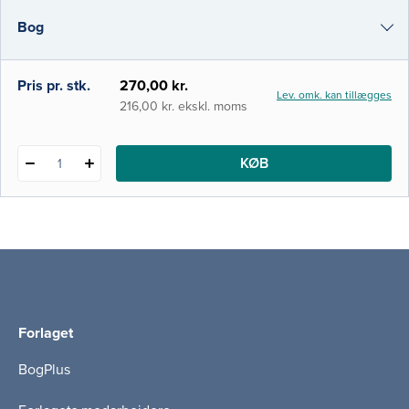
der både tjener som eksempler på de kom­
Bog
plekse etiske og filosofiske spørgsmål, der
ligger bag medicinsk beslut­ningstagnin
i-bog
Pris pr. stk.
270,00 kr.
Lev. omk. kan tillægges
216,00 kr. ekskl. moms
KØB
1
Forlaget
BogPlus