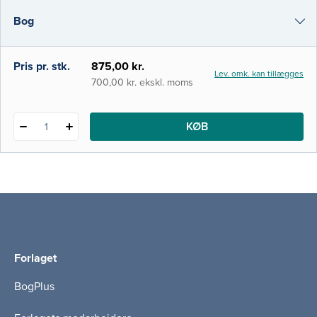
Bogen er særdeles pædagogisk opbygget,
Bog
og hvert kapitel indeholder bokse med
kliniske eksempler eller uddybende viden
og afsluttes med testsp
e-bog
Pris pr. stk.
875,00 kr.
Lev. omk. kan tillægges
i-bog
700,00 kr. ekskl. moms
KØB
1
Forlaget
BogPlus