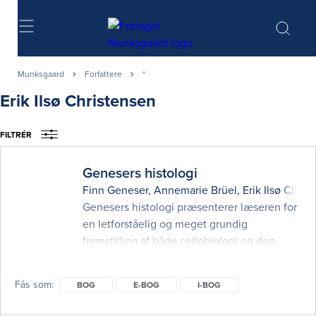
Søg
Munksgaard
Forfattere
*
Erik Ilsø Christensen
FILTRÉR
Genesers histologi
Finn Geneser
,
Annemarie Brüel
,
Erik Ilsø Chris
Genesers histologi præsenterer læseren for
en letforståelig og meget grundig
fremstilling af både cellebiologi og den
almene og specielle histologi. Stoffet
gennemgår sammenhængen mellem
Fås som
BOG
E-BOG
I-BOG
struktur og funktion og relaterer dette til
sygdomsprocesser og den kliniske hverdag.