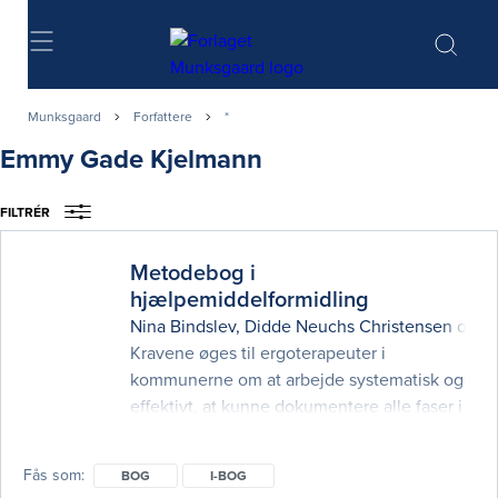
Søg
Munksgaard
Forfattere
*
Emmy Gade Kjelmann
FILTRÉR
Metodebog i
hjælpemiddelformidling
Nina Bindslev
,
Didde Neuchs Christensen
og
A
Kravene øges til ergoterapeuter i
kommunerne om at arbejde systematisk og
effektivt, at kunne dokumentere alle faser i
et sagsforløb fra start til slut og at synliggøre
den faglige vurdering, der ligger til grund for
Fås som
BOG
I-BOG
bevilling eller afslag. Denne 2. udgave af