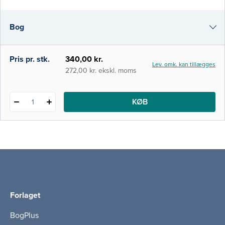
Metodebog i hjælpemiddelformidling har
derfor fokus på at beskrive praksis ud fra en
Bog
bredere vifte af metoder og modeller.
Ønsket er at fremlægge en faglig
i-bog
Pris pr. stk.
340,00 kr.
Lev. omk. kan tillægges
272,00 kr. ekskl. moms
KØB
1
Forlaget
BogPlus