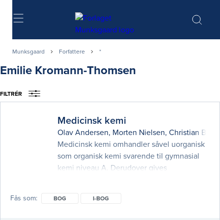
Søg
Munksgaard
Forfattere
*
Emilie Kromann-Thomsen
FILTRÉR
Medicinsk kemi
Olav Andersen
,
Morten Nielsen
,
Christian Bjer
Medicinsk kemi omhandler såvel uorganisk
som organisk kemi svarende til gymnasial
kemi niveau A. Derudover gives
introduktion til basale strukturer og
reaktioner for biologisk vigtige molekyler
Fås som
BOG
I-BOG
som kulhydrater, aminosyrer/proteiner,
lipider og DNA. Bogen kan læses med