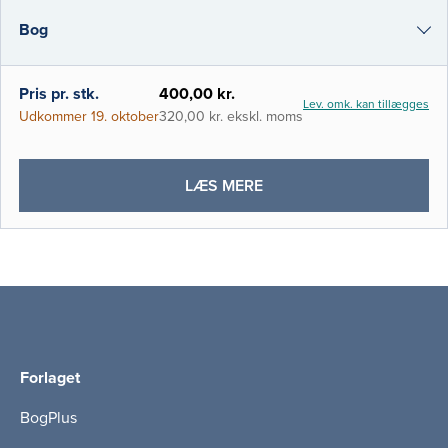
udgangspunkt i gymnasialt kemi niveau C
Bog
og er tiltænkt at dække den basale kemi,
der er nødvendig for at forstå faget biokemi
på de sundhedsvidensk
i-bog
Pris pr. stk.
400,00 kr.
Lev. omk. kan tillægges
Udkommer 19. oktober
320,00 kr. ekskl. moms
OM
LÆS MERE
MEDICINSK
KEMI
Forlaget
BogPlus