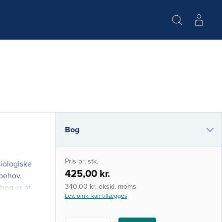
Bog
i-bog
Pris pr. stk.
siologiske
425,00 kr.
 behov.
340,00 kr. ekskl. moms
bog er at
Lev. omk. kan tillægges