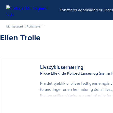
Søg
Forfattere
Fagområder
For under
Munksgaard
Forfattere
*
Ellen Trolle
Livscyklusernæring
Rikke Ellekilde Kofoed Larsen
og
Sanna F
Fra det øjeblik vi bliver født gennemgår 
forandringer er en hel naturlig del af li
Kosten spiller således en central rolle 
give en grundlæggende indføring i livsc