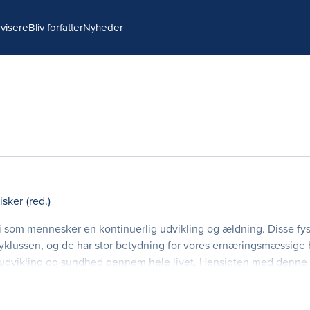
visere
Bliv forfatter
Nyheder
isker
(red.)
vi som mennesker en kontinuerlig udvikling og ældning. Disse fy
vscyklussen, og de har stor betydning for vores ernæringsmæssige
for udvikling og sundhed gennem hele livet. Hensigten med denne 
yklusernæring med udgangspunkt i bå