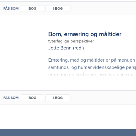
FÅS SOM
BOG
I-BOG
Børn, ernæring og måltider
tværfaglige perspektiver
Jette Benn
(red.)
Ernæring, mad og måltider er på menuen i
samfunds- og humanvidenskabelige perspekt
ernæring og kostvaner, og i hvordan sm
aktuelle forebyggelsestiltag, den fysiolo
FÅS SOM
BOG
I-BOG