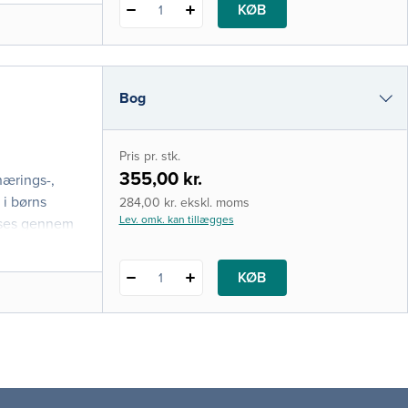
KØB
1
Bog
i-bog
Pris pr. stk.
355,00 kr.
nærings-,
 i børns
284,00 kr. ekskl. moms
Lev. omk. kan tillægges
yses gennem
KØB
1