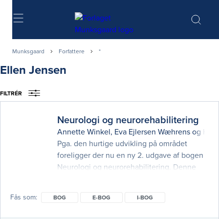
Søg
Munksgaard
Forfattere
*
Ellen Jensen
FILTRÉR
Neurologi og neurorehabilitering
Annette Winkel
,
Eva Ejlersen Wæhrens
og
Henr
Pga. den hurtige udvikling på området
foreligger der nu en ny 2. udgave af bogen
Neurologi og neurorehabilitering. Denne
udgave adskiller sig på flere måder fra 1.
udgaven. Kapitlerne er reviderede, så de
Fås som
BOG
E-BOG
I-BOG
præsenterer nyeste viden og
udviklingstendenser på området. Nye