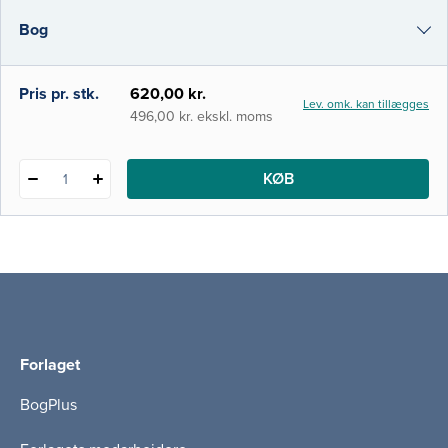
kapitler er føjet til, og det tværfaglige
Bog
element er styrket ved inddragelse af
sygeplejefaglige aspekter i flere kapitler.
e-bog
Pris pr. stk.
620,00 kr.
Lev. omk. kan tillægges
i-bog
496,00 kr. ekskl. moms
KØB
1
Forlaget
BogPlus