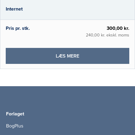
fulde det digitale medies mange muligheder
Internet
for at koble teori og praksis. Gennem tekst,
interaktion, lyd og levende bille
Pris pr. stk.
300,00 kr.
240,00 kr. ekskl. moms
OM
LÆS MERE
BASAL
KLINISK
ULTRALYDSDIAGNOSTIK
Forlaget
BogPlus