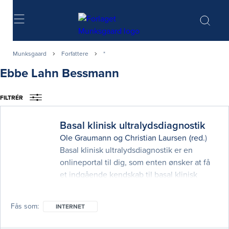
Søg
Munksgaard
Forfattere
*
Ebbe Lahn Bessmann
FILTRÉR
Basal klinisk ultralydsdiagnostik
Ole Graumann
og
Christian Laursen
(red.)
Basal klinisk ultralydsdiagnostik er en
onlineportal til dig, som enten ønsker at få
et indgående kendskab til basal klinisk
ultralyd, få et brush up på eksisterende
viden eller få et professionelt værktøj til
Fås som
INTERNET
undervisningsbrug eller til den praktiske
træning i klinikken. Portalen udnytter til