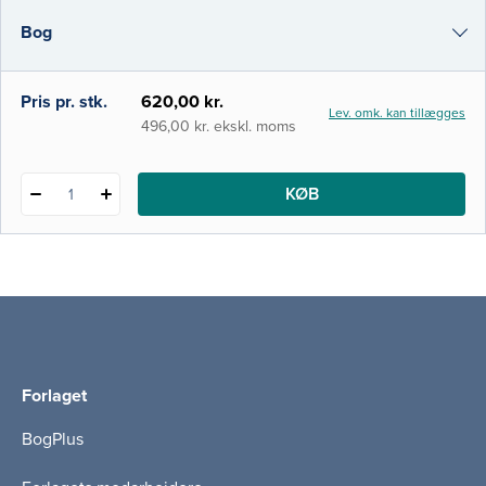
kapitler er føjet til, og det tværfaglige
Bog
element er styrket ved inddragelse af
sygeplejefaglige aspekter i flere kapitler.
e-bog
Pris pr. stk.
620,00 kr.
Lev. omk. kan tillægges
i-bog
496,00 kr. ekskl. moms
KØB
1
Forlaget
BogPlus