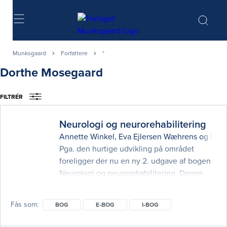
Søg
Munksgaard
Forfattere
*
Dorthe Mosegaard
FILTRÉR
Neurologi og neurorehabilitering
Annette Winkel
,
Eva Ejlersen Wæhrens
og
Henr
Pga. den hurtige udvikling på området
foreligger der nu en ny 2. udgave af bogen
Neurologi og neurorehabilitering. Denne
udgave adskiller sig på flere måder fra 1.
udgaven. Kapitlerne er reviderede, så de
Fås som
BOG
E-BOG
I-BOG
præsenterer nyeste viden og
udviklingstendenser på området. Nye