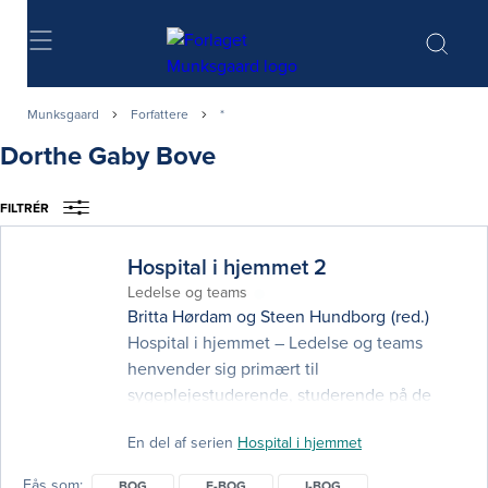
Søg
Munksgaard
Forfattere
*
Dorthe Gaby Bove
FILTRÉR
Hospital i hjemmet 2
Ledelse og teams
Britta Hørdam
og
Steen Hundborg
(red.)
Hospital i hjemmet – Ledelse og teams
henvender sig primært til
sygeplejestuderende, studerende på de
øvrige sundhedsuddannelser,
En del af serien
Hospital i hjemmet
sundhedsprofessionelle, som ønsker dybere
viden om arbejdet i det primære
Fås som
BOG
E-BOG
I-BOG