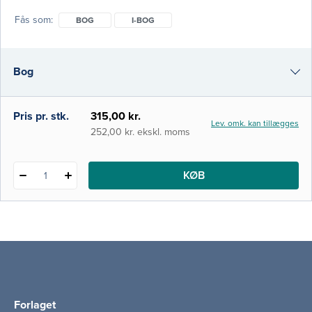
immobil. Der er i 3. udgave sket en
Fås som
BOG
I-BOG
opdatering og i nogle tilfælde en mere
gennemgribende revision af de
eksisterende kapitler, så hele bogen nu
Bog
fremstår i en mere aktuel udgave. Der er
stadig fokus på de vigtigste områder, hvor
aktivitet og mobilitet
i-bog
Pris pr. stk.
315,00 kr.
Lev. omk. kan tillægges
252,00 kr. ekskl. moms
KØB
1
Forlaget