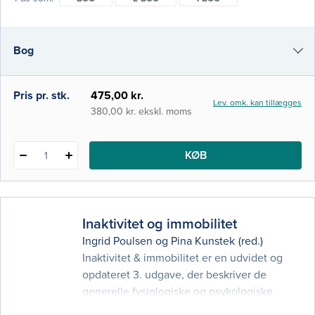
sundhedsvæsen, og desuden også
koordinatorer, udviklingskonsulenter og
ledere i primærområdet. Bogen kan også
Bog
anvendes på diplom-, master- og
kandidatuddannelser. Bogen sætter fokus
på den ud
e-bog
Pris pr. stk.
475,00 kr.
Lev. omk. kan tillægges
i-bog
380,00 kr. ekskl. moms
KØB
1
Inaktivitet og immobilitet
Ingrid Poulsen
og
Pina Kunstek
(red.)
Inaktivitet & immobilitet er en udvidet og
opdateret 3. udgave, der beskriver de
generelle fysiologiske og psykologiske
konsekvenser af at være fysisk inaktiv og