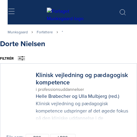
Søg
Munksgaard
Forfattere
*
Dorte Nielsen
FILTRÉR
Klinisk vejledning og pædagogisk
kompetence
i professionsuddannelser
Helle Brøbecher
og
Ulla Mulbjerg
(red.)
Klinisk vejledning og pædagogisk
kompetence udspringer af det øgede fokus
på den kliniske uddannelse i de
sundhedsfaglige professionsuddannelser,
og de krav der er formuleret i