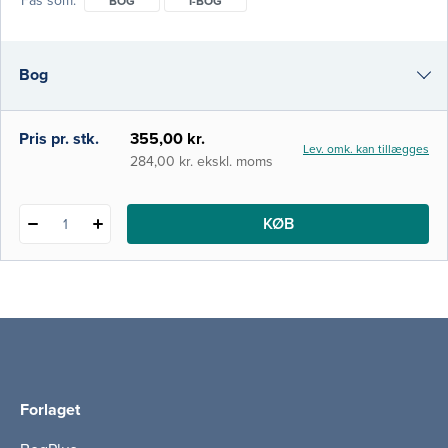
Fås som
BOG
I-BOG
bekendtgørelsen om uddannelse af kliniske
vejledere. Bogen indeholder en grundig
introduktion til centrale pædagogiske
Bog
temaområder, teorier og begreber, der har
betydning for læring i klinisk praksis. Den
gennemgående intention er at skabe
i-bog
Pris pr. stk.
355,00 kr.
Lev. omk. kan tillægges
284,00 kr. ekskl. moms
KØB
1
Forlaget