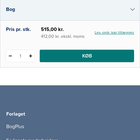
sygdomsrelateret underernæring. Det er
Bog
velkendt, at mange sygdomme påvirker
patienternes evne til at spise og drikke,
hvilket kan få alvorlige konsekv
e-bog
Pris pr. stk.
515,00 kr.
Lev. omk. kan tillægges
i-bog
412,00 kr. ekskl. moms
KØB
1
Forlaget
BogPlus