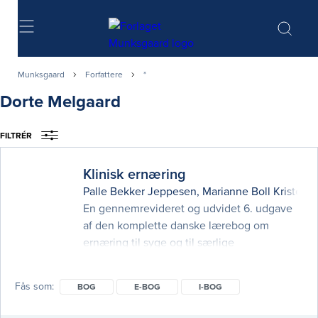
Søg
Munksgaard
Forfattere
*
Dorte Melgaard
FILTRÉR
Klinisk ernæring
Palle Bekker Jeppesen
,
Marianne Boll Kristens
En gennemrevideret og udvidet 6. udgave
af den komplette danske lærebog om
ernæring til syge og til særlige
patientgrupper. Uanset om du er læge,
medicinstuderende, klinisk diætist eller
Fås som
BOG
E-BOG
I-BOG
sygeplejerske, kan du anvende denne bog,
når du skal arbejde med behandling af