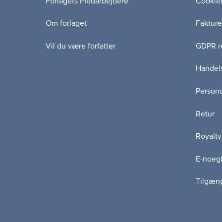
Forlagets medarbejdere
Cookie
Om forlaget
Fakture
Vil du være forfatter
GDPR re
Handels
Persond
Retur
Royalty
E-noegl
Tilgæn