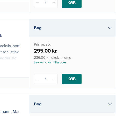
KØB
1
Bog
k
i-bog
Pris pr. stk.
praksis, som
295,00 kr.
 realistisk
236,00 kr. ekskl. moms
lægger sig
Lev. omk. kan tillægges
KØB
1
Bog
rtmann
,
Marianne Rosendal
,
Kaj Sparle Christensen
og
Peter Lan