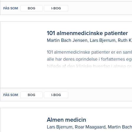
FÅS SOM
BOG
I-BOG
101 almenmedicinske patienter
Martin Bach Jensen
,
Lars Bjerrum
,
Ruth K
101 almenmedicinske patienter er en samli
alle har deres oprindelse i forfatternes e
billede af den kliniske hverdag i almen p
tæt op ad lærebogen Almen medicin
FÅS SOM
BOG
I-BOG
Almen medicin
Lars Bjerrum
,
Roar Maagaard
,
Martin Bac