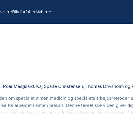
visere
Bliv forfatter
Nyheder
l
,
Roar Maagaard
,
Kaj Sparle Christensen
,
Thomas Drivsholm
og
viden om specialet almen medicin og specialets arbejdsmetoder, 
lse for arbejdet i almen praksis. Denne teoretiske viden giver 
den viden, de færdigheder og de kompetencer, der forventes af 
de på tværs af de