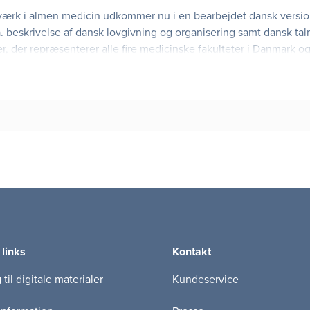
dværk i almen medicin udkommer nu i en bearbejdet dansk versio
. beskrivelse af dansk lovgivning og organisering samt dansk tal
er, der repræsenterer alle fire medicinske fakulteter i Danmark 
Almen
 links
Kontakt
til digitale materialer
Kundeservice