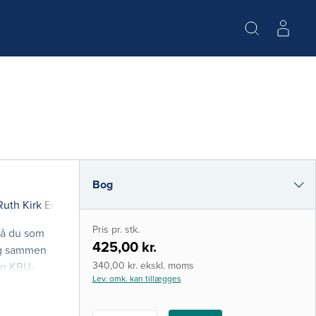
Bog
Ruth Kirk Ertmann
(red.)
i-bog
Pris pr. stk.
så du som
425,00 kr.
dig sammen
340,00 kr. ekskl. moms
en KBU-
Lev. omk. kan tillægges