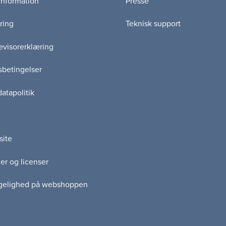
information
Presse
ring
Teknisk support
visorerklæring
betingelser
atapolitik
site
er og licenser
gelighed på webshoppen