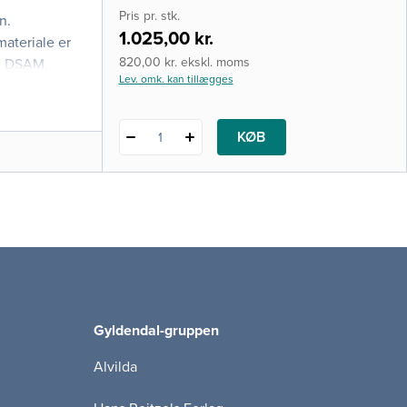
i-bog
Pris pr. stk.
n.
1.025,00 kr.
materiale er
820,00 kr. ekskl. moms
og DSAM.
Lev. omk. kan tillægges
KØB
1
Gyldendal-gruppen
Alvilda