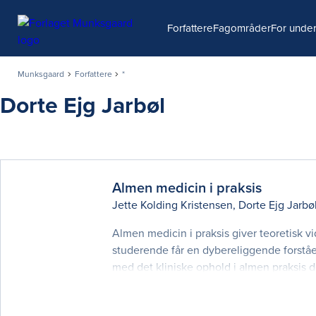
Søg
Forfattere
Fagområder
For under
Munksgaard
Forfattere
*
Dorte Ejg Jarbøl
Almen medicin i praksis
Jette Kolding Kristensen
,
Dorte Ejg Jarbø
Almen medicin i praksis giver teoretisk 
studerende får en dybereliggende forståe
med det kliniske ophold i almen praksis 
læge. Bogen er et resultat af et samarbej