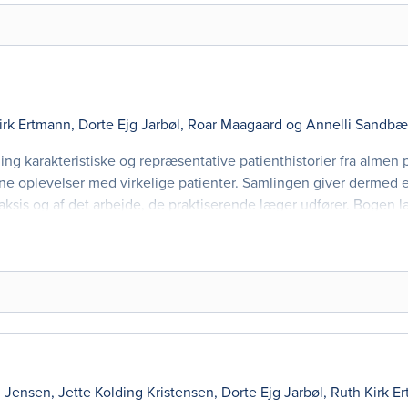
irk Ertmann
,
Dorte Ejg Jarbøl
,
Roar Maagaard
og
Annelli Sandbæ
ng karakteristiske og repræsentative patienthistorier fra almen 
gne oplevelser med virkelige patienter. Samlingen giver dermed et
raksis og af det arbejde, de praktiserende læger udfører. Bogen 
h Jensen
,
Jette Kolding Kristensen
,
Dorte Ejg Jarbøl
,
Ruth Kirk E