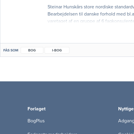
Steinar Hunskårs store nordiske standar
Bearbejdelsen til danske forhold med bl.a
varetaget af en gruppe af 6 fagkonsulent
Bogens har tre primære fokusområder • 
FÅS SOM
BOG
I-BOG
Forlaget
Nyttige
BogPlus
Adgang 