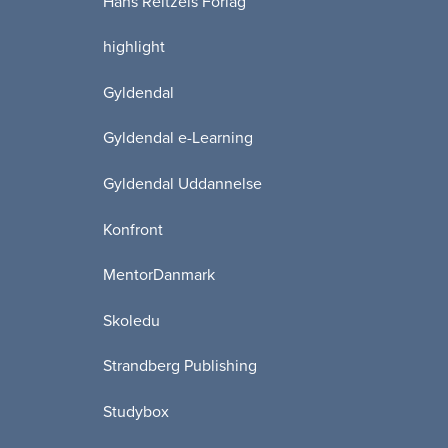
Hans Reitzels Forlag
highlight
Gyldendal
Gyldendal e-Learning
Gyldendal Uddannelse
Konfront
MentorDanmark
Skoledu
Strandberg Publishing
Studybox