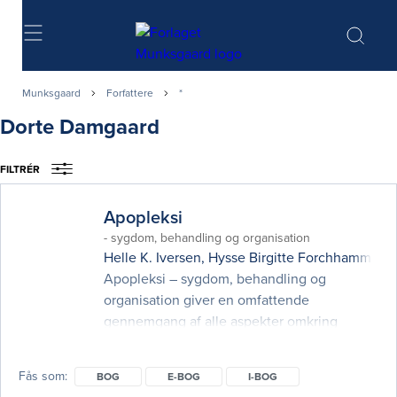
Søg
Munksgaard
Forfattere
*
Dorte Damgaard
FILTRÉR
Apopleksi
- sygdom, behandling og organisation
Helle K. Iversen
,
Hysse Birgitte Forchhammer
,
G
Apopleksi – sygdom, behandling og
organisation giver en omfattende
gennemgang af alle aspekter omkring
apopleksipatienter. Emner som diagnose og
udredning, forebyggelse, akut/subakut
Fås som
BOG
E-BOG
I-BOG
behandling og rehabilitering beskrives af