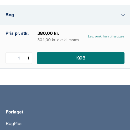
forfattere, der er specialister på området.
Vinklen er tværfaglig, og bogen er en
Bog
grundbog og opslagsværk. Den henvender
sig til tværfagligt personale, der vil speciali
e-bog
Pris pr. stk.
380,00 kr.
Lev. omk. kan tillægges
i-bog
304,00 kr. ekskl. moms
KØB
1
Forlaget
BogPlus