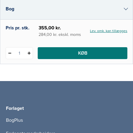
har skabt en bredere interesse og forstå­else
Bog
for neurofysiologiens mange muligheder, og
dermed et behov for bogen.
i-bog
Pris pr. stk.
355,00 kr.
Lev. omk. kan tillægges
284,00 kr. ekskl. moms
KØB
1
Forlaget
BogPlus