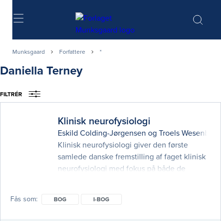
Søg
Munksgaard
Forfattere
*
Daniella Terney
FILTRÉR
Klinisk neurofysiologi
Eskild Colding-Jørgensen
og
Troels Wesenberg
Klinisk neurofysiologi giver den første
samlede danske fremstilling af faget klinisk
neurofysiologi med fokus på både de
kliniske problemstillinger og den tekniske
disciplin, faget også er. Der foretages i dag
Fås som
BOG
I-BOG
flere klinisk-neurofysiologiske
undersøgelser end no­gensinde før, og det