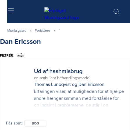
Søg
Munksgaard
Forfattere
*
Dan Ericsson
FILTRÉR
Ud af hashmisbrug
en ambulant behandlingsmodel
Thomas Lundqvist
og
Dan Ericsson
Erfaringen viser, at muligheden for at hjælpe
andre hænger sammen med forståelse for
og indsigt i problemerne, de står i og
baggrunden for dem. Det gælder
selvfølgelig også hashmisbrugere. Ud af
Fås som
BOG
hashmisbrug er derfor lavet som et konkret