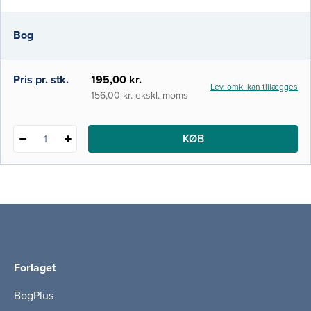
arbejdsredskab til behandlere, der arbejder
med hashmisbrugere, og henvender sig
Bog
primært til behandlere. Andre med interesse
for feltet, herunder hashmisbrug
Pris pr. stk.
195,00 kr.
Lev. omk. kan tillægges
156,00 kr. ekskl. moms
KØB
1
Forlaget
BogPlus