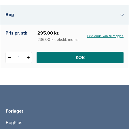
fra familie til familie. Bogen er tænkt som en
grundbog til studerende på
Bog
specialuddannelsen til sundhedsplejerske.
Men den er også målr
i-bog
Pris pr. stk.
295,00 kr.
Lev. omk. kan tillægges
236,00 kr. ekskl. moms
KØB
1
Forlaget
BogPlus