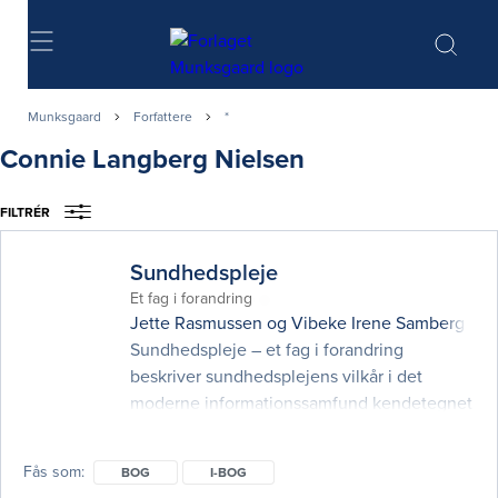
Søg
Munksgaard
Forfattere
*
Connie Langberg Nielsen
FILTRÉR
Sundhedspleje
Et fag i forandring
Jette Rasmussen
og
Vibeke Irene Samberg
(red
Sundhedspleje – et fag i forandring
beskriver sundhedsplejens vilkår i det
moderne informationssamfund kendetegnet
ved mangfoldighed. Hele familien er i fokus,
og bogen viser, hvordan sundhedspleje
Fås som
BOG
I-BOG
kræver forskellige overvejelser og metoder