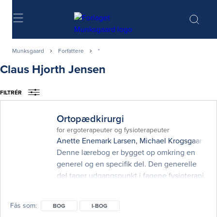
Søg
Munksgaard
Forfattere
*
Claus Hjorth Jensen
FILTRÉR
Ortopædkirurgi
for ergoterapeuter og fysioterapeuter
Anette Enemark Larsen
,
Michael Krogsgaard
o
Denne lærebog er bygget op omkring en
generel og en specifik del. Den generelle
del tager udgangspunkt i fagene fysioterapi,
ergoterapi og ortopædkirurgi og gennemgår
bl.a. bindevævet, diagnostiske metoder,
Fås som
BOG
I-BOG
klinisk ræsonnering, traumatologi, bandager