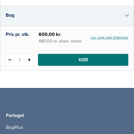
og proteser. Den specifikke del kommer
omkring hele kroppen med fokus på den
Bog
ortopædkirurgiske patient, fra hånd over
nakke, ryg og bækken til fod. Bogens
målgruppe er især studerende
i-bog
Pris pr. stk.
600,00 kr.
Lev. omk. kan tillægges
480,00 kr. ekskl. moms
KØB
1
Forlaget
BogPlus