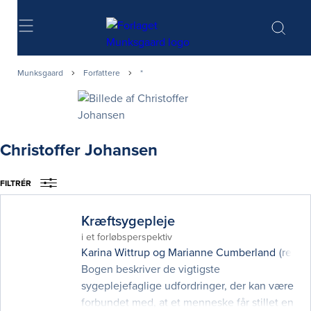
Søg
Munksgaard
Forfattere
*
Christoffer Johansen
FILTRÉR
Kræftsygepleje
i et forløbsperspektiv
Karina Wittrup
og
Marianne Cumberland
(red.)
Bogen beskriver de vigtigste
sygeplejefaglige udfordringer, der kan være
forbundet med, at et menneske får stillet en