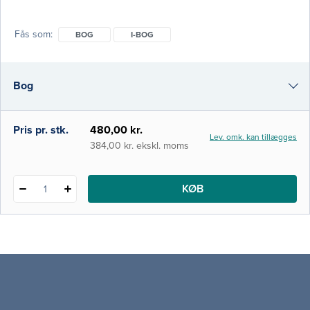
kræftdiagnose. Dette er 2. udgave af
Kræftsygepleje – i et forløbsperspektiv, som
Fås som
BOG
I-BOG
udkom første gang i 2014. De seneste årtier
har sundhedsvæsenet ændret sig markant.
Det har også fået stor betydning for
Bog
kræftforløbene, og det giver nogle særlige
udfordringer, som bogen analyse
i-bog
Pris pr. stk.
480,00 kr.
Lev. omk. kan tillægges
384,00 kr. ekskl. moms
KØB
1