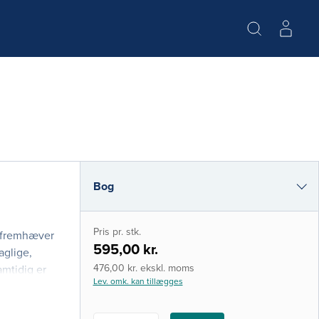
Bog
e-bog
Pris pr. stk.
g fremhæver
i-bog
595,00 kr.
aglige,
476,00 kr. ekskl. moms
amtidig er
Lev. omk. kan tillægges