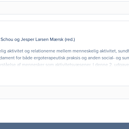
 Schou
og
Jesper Larsen Mærsk
(red.)
ig aktivitet og relationerne mellem menneskelig aktivitet, sun
undament for både ergoterapeutisk praksis og anden social- og su
orståelse af mennesker som aktivitetsvæsener. I denne 2. udgave
pitler grundigt revideret og opdateret med