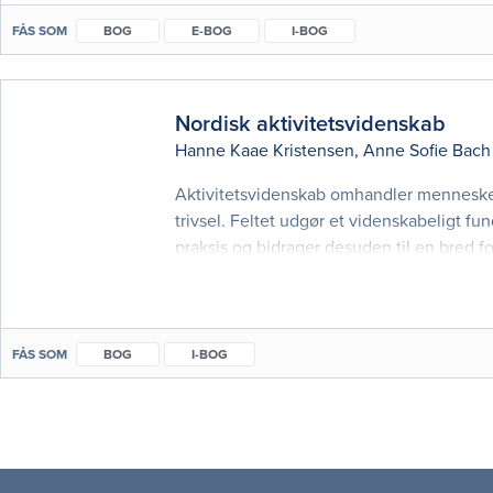
FÅS SOM
BOG
E-BOG
I-BOG
Nordisk aktivitetsvidenskab
Hanne Kaae Kristensen
,
Anne Sofie Bach
Aktivitetsvidenskab omhandler menneskel
trivsel. Feltet udgør et videnskabeligt f
praksis og bidrager desuden til en bred f
NORDISK AKTIVITETSVIDENSKAB er alle ka
FÅS SOM
BOG
I-BOG