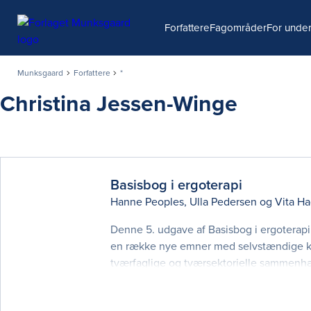
Søg
Forfattere
Fagområder
For under
Munksgaard
Forfattere
*
Christina Jessen-Winge
Basisbog i ergoterapi
Hanne Peoples
,
Ulla Pedersen
og
Vita Ha
Denne 5. udgave af Basisbog i ergoterapi
en række nye emner med selvstændige kapit
tværfaglige og tværsektorielle sammenhæng
nogle emner, der før havde et selvstændig