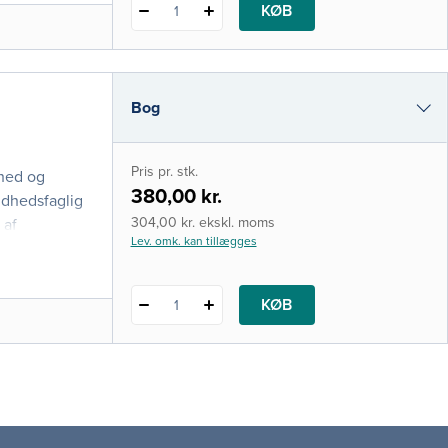
KØB
1
Bog
i-bog
Pris pr. stk.
dhed og
380,00 kr.
ndhedsfaglig
304,00 kr. ekskl. moms
 af
Lev. omk. kan tillægges
KØB
1