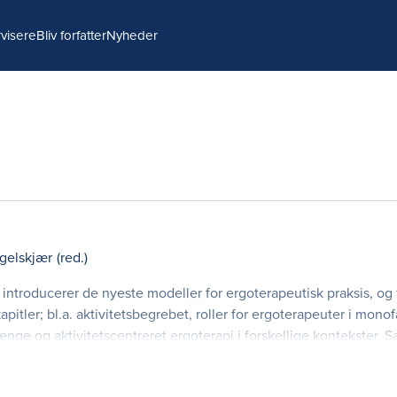
visere
Bliv forfatter
Nyheder
gelskjær
(red.)
 introducerer de nyeste modeller for ergoterapeutisk praksis, o
ler; bl.a. aktivitetsbegrebet, roller for ergoterapeuter i monof
e og aktivitetscentreret ergoterapi i forskellige kontekster. S
t kapitel, blevet inkorporeret