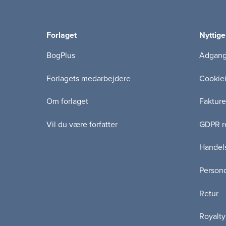
Forlaget
Nyttige
BogPlus
Adgang 
Forlagets medarbejdere
Cookie
Om forlaget
Fakture
Vil du være forfatter
GDPR re
Handels
Persond
Retur
Royalty