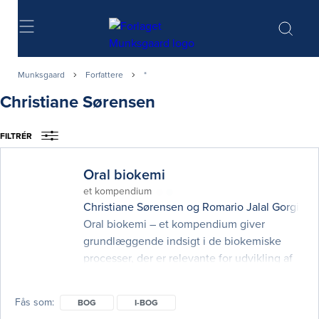
Søg
Munksgaard
Forfattere
*
Christiane Sørensen
FILTRÉR
Oral biokemi
et kompendium
Christiane Sørensen
og
Romario Jalal Gorgis
Oral biokemi – et kompendium giver
grundlæggende indsigt i de biokemiske
processer, der er relevante for udvikling af
tandsygdommen dental caries.
Tandemaljens fysisk-kemiske egenskaber og
Fås som
BOG
I-BOG
ultrastrukturelle opbygning beskrives, og