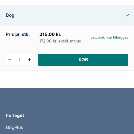
mekanismerne bag pellikel- og dental
biofilmdannelse gennemgås. Effekten af
Bog
organiske syrer på emaljens mineral samt
begrebet kritisk pH forklares, ligesom
spyttets og fluorids funkti
i-bog
Pris pr. stk.
215,00 kr.
Lev. omk. kan tillægges
172,00 kr. ekskl. moms
KØB
1
Forlaget
BogPlus