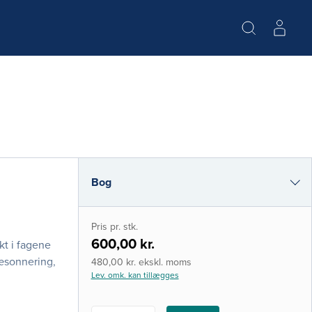
Bog
i-bog
Pris pr. stk.
600,00 kr.
kt i fagene
ræsonnering,
480,00 kr. ekskl. moms
Lev. omk. kan tillægges
ende