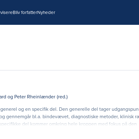
visere
Bliv forfatter
Nyheder
ard
og
Peter Rheinlænder
(red.)
enerel og en specifik del. Den generelle del tager udgangspun
i og gennemgår bl.a. bindevævet, diagnostiske metoder, klinisk 
 specifikke del kommer omkring hele kroppen med fokus på den
 nakke, ryg og bækken til fod. Bogens målgruppe er især studer