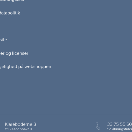
atapolitik
site
er og licenser
gelighed på webshoppen
Klareboderne 3
33 75 55 60
1115 København K
Se åbningstider