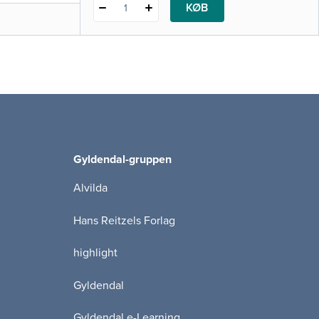
KØB
1
Gyldendal-gruppen
Alvilda
Hans Reitzels Forlag
highlight
Gyldendal
Gyldendal e-Learning