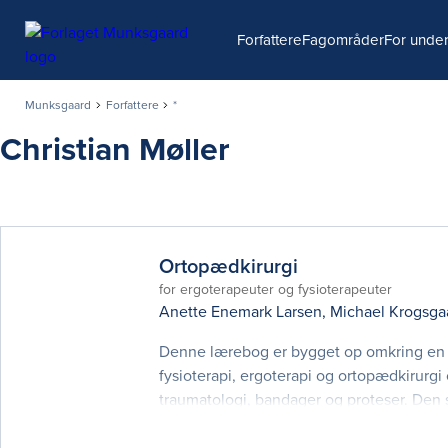
Søg
Forfattere
Fagområder
For under
Munksgaard
Forfattere
*
Christian Møller
Ortopædkirurgi
for ergoterapeuter og fysioterapeuter
Anette Enemark Larsen
,
Michael Krogsga
Denne lærebog er bygget op omkring en g
fysioterapi, ergoterapi og ortopædkirurg
traumatologi, bandager og proteser. Den
ortopædkirurgiske patient, fra hånd over