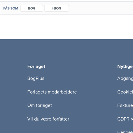
FÅS SOM
BOG
I-BOG
Forlaget
Nyttige
BogPlus
Adgang 
Forlagets medarbejdere
Cookie
Om forlaget
Fakture
Vil du være forfatter
GDPR re
Handels