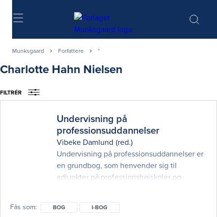
Søg
Munksgaard
Forfattere
*
Charlotte Hahn Nielsen
FILTRÉR
Undervisning på
professionsuddannelser
Vibeke Damlund
(red.)
Undervisning på professionsuddannelser er
en grundbog, som henvender sig til
adjunkter på professionshøjskoler og
erhvervsakademierne, og som samtidig
tilbyder et godt fundament for alle, der
Fås som
BOG
I-BOG
arbejder med undervisning i både teoretisk