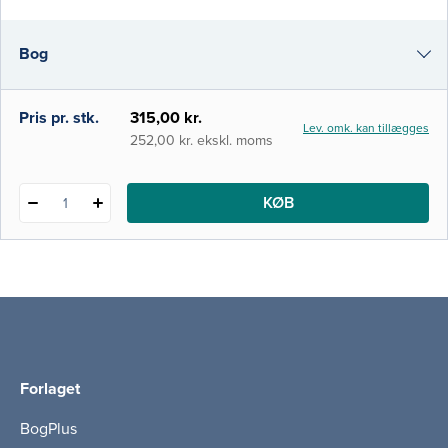
og praktisk sammenhæng. Bemærk, at da
bogen henvender sig til undervisere,
Bog
udleverer vi som udgangspunkt ikke
frieksemplarer af bogen. Boge
i-bog
Pris pr. stk.
315,00 kr.
Lev. omk. kan tillægges
252,00 kr. ekskl. moms
KØB
1
Forlaget
BogPlus