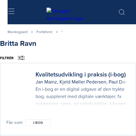
Søg
Munksgaard
Forfattere
*
Britta Ravn
FILTRÉR
Kvalitetsudvikling i praksis (i-bog)
Jan Mainz
,
Kjeld Møller Pedersen
,
Paul Daniel B
En i-bog er en digital udgave af den trykte
bog, suppleret med digitale værktøjer, fx
oplæsning, søge- og notefunktion. I-bogen
kan læses på pc og tablets.
Kvalitetsudvikling i praksis giver en samlet,
Fås som
I-BOG
opdateret beskrivelse af centrale emner og
temaer i forhold til kvalitetsudvikling i