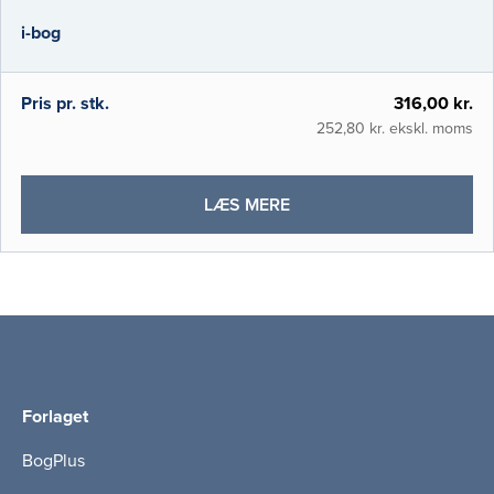
sundhedsvæsenet, baseret på nation
i-bog
Pris pr. stk.
316,00 kr.
252,80 kr. ekskl. moms
OM
LÆS MERE
KVALITETSUDVIKLING
I
PRAKSIS
(I-
BOG)
Forlaget
BogPlus