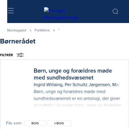
Søg
Munksgaard
Forfattere
*
Børnerådet
FILTRÉR
Børn, unge og forældres møde
med sundhedsvæsenet
Ingrid Willaing
,
Per Schultz Jørgensen
,
Mai Hei
Børn, unge og forældres møde med
sundhedsvæsenet er en antologi, der giver
et indblik i, hvordan børn, unge og forældre
oplever at være i kontakt med
sundhedsvæsenet. Samtidig belyser bogen,
Fås som
BOG
I-BOG
hvordan det som barn eller ung er at være