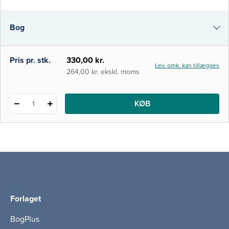
pårørende til en syg søskende eller
forælder. I bogen løftes en række
Bog
perspektiver frem med det formål at invitere
læseren til at reflektere over egne
handlinger
i-bog
Pris pr. stk.
330,00 kr.
Lev. omk. kan tillægges
264,00 kr. ekskl. moms
KØB
1
Forlaget
BogPlus