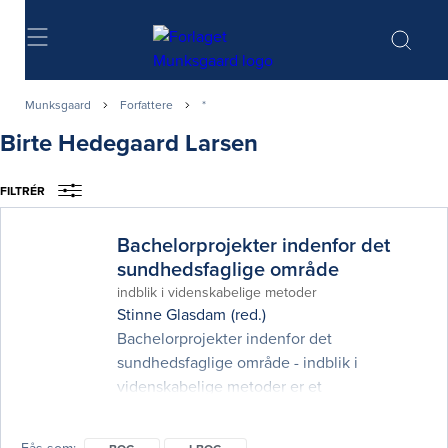
Søg
Munksgaard
Forfattere
*
Birte Hedegaard Larsen
FILTRÉR
Bachelorprojekter indenfor det
sundhedsfaglige område
indblik i videnskabelige metoder
Stinne Glasdam
(red.)
Bachelorprojekter indenfor det
sundhedsfaglige område - indblik i
videnskabelige metoder er et
kalejdoskopisk blik ind i en række udvalgte
metoder, der kan fungere som øjenåbner for