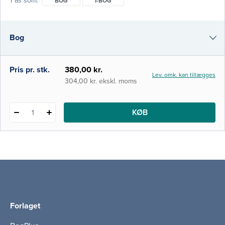
Fås som
BOG
I-BOG
muligheder, praktiske metodiske guidelines,
ledetråde og greb. Endvidere er alle kapitler
forsynet med en række anvisninger til
Bog
anden relevant litteratur til yderligere
fordybelse i de konkrete metoder.
Hovedvægten af de metodiske k
i-bog
Pris pr. stk.
380,00 kr.
Lev. omk. kan tillægges
304,00 kr. ekskl. moms
KØB
1
Forlaget