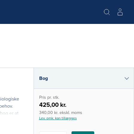
Bog
i-bog
Pris pr. stk.
siologiske
425,00 kr.
 behov.
340,00 kr. ekskl. moms
bog er at
Lev. omk. kan tillægges