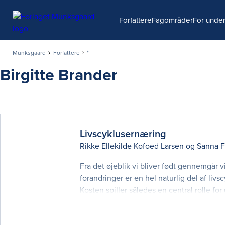
Søg
Forfattere
Fagområder
For under
Munksgaard
Forfattere
*
Birgitte Brander
Livscyklusernæring
Rikke Ellekilde Kofoed Larsen
og
Sanna F
Fra det øjeblik vi bliver født gennemgår 
forandringer er en hel naturlig del af li
Kosten spiller således en central rolle 
give en grundlæggende indføring i livsc