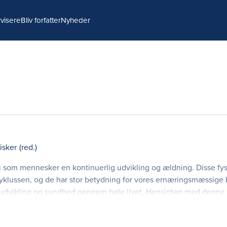
visere
Bliv forfatter
Nyheder
isker
(red.)
vi som mennesker en kontinuerlig udvikling og ældning. Disse fy
vscyklussen, og de har stor betydning for vores ernæringsmæssige
for udvikling og sundhed gennem hele livet. Hensigten med denne 
yklusernæring med udgangspunkt i bå