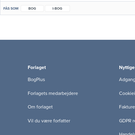
FÅS SOM
BOG
I-BOG
Forlaget
Nyttige
BogPlus
Adgang 
Forlagets medarbejdere
Cookie
Om forlaget
Fakture
Vil du være forfatter
GDPR re
Handels