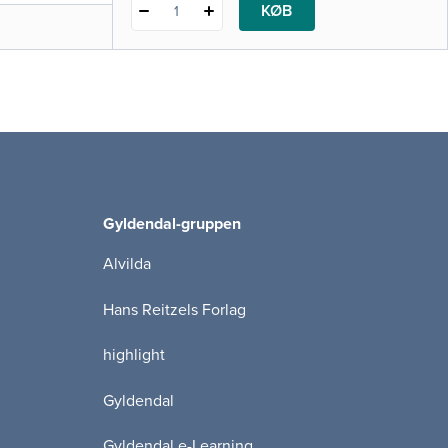
KØB
1
Gyldendal-gruppen
Alvilda
Hans Reitzels Forlag
highlight
Gyldendal
Gyldendal e-Learning