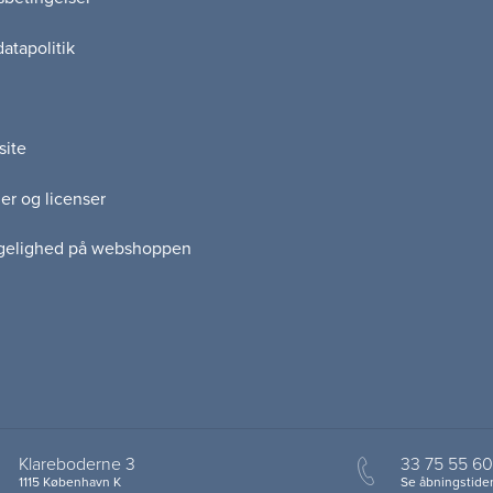
atapolitik
site
er og licenser
gelighed på webshoppen
Klareboderne 3
33 75 55 60
1115 København K
Se åbningstider