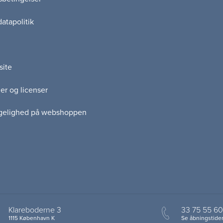
atapolitik
site
er og licenser
gelighed på webshoppen
Klareboderne 3
33 75 55 60
1115 København K
Se åbningstider