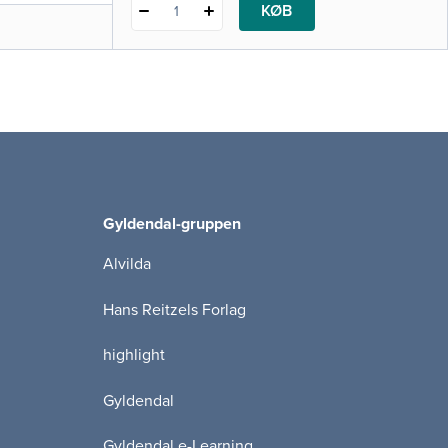
KØB
1
Gyldendal-gruppen
Alvilda
Hans Reitzels Forlag
highlight
Gyldendal
Gyldendal e-Learning