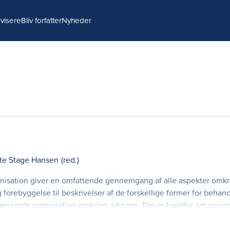
visere
Bliv forfatter
Nyheder
tte Stage Hansen
(red.)
nisation giver en omfattende gennemgang af alle aspekter omkr
 forebyggelse til beskrivelser af de forskellige former for behan
æsenets organisation omkring adipøse. Der er kapitler om specie
indretning og problemer i forbindelse med o