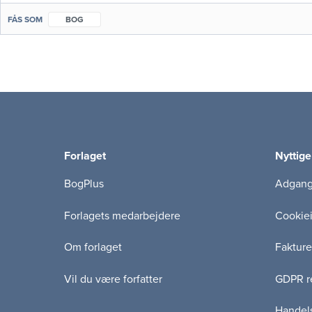
FÅS SOM
BOG
Forlaget
Nyttige
BogPlus
Adgang 
Forlagets medarbejdere
Cookie
Om forlaget
Fakture
Vil du være forfatter
GDPR re
Handels