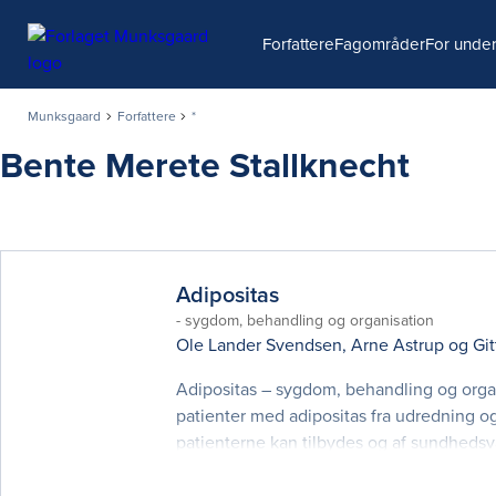
Søg
Forfattere
Fagområder
For under
Munksgaard
Forfattere
*
Bente Merete Stallknecht
Adipositas
- sygdom, behandling og organisation
Ole Lander Svendsen
,
Arne Astrup
og
Gi
Adipositas – sygdom, behandling og orga
patienter med adipositas fra udredning og
patienterne kan tilbydes og af sundhedsv
som fx dosering af lægemidler, hospitals