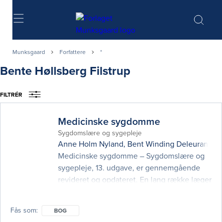
Søg
Munksgaard
Forfattere
*
Bente Høllsberg Filstrup
FILTRÉR
Medicinske sygdomme
Sygdomslære og sygepleje
Anne Holm Nyland
,
Bent Winding Deleuran
,
Co
Medicinske sygdomme – Sygdomslære og
sygepleje, 13. udgave, er gennemgående
revideret og opdateret. En lang række læger
og sygeplejersker har bidraget med deres
specialviden i bogen. Nye forfattere er
Fås som
BOG
kommet til, og bogen er udvidet med et