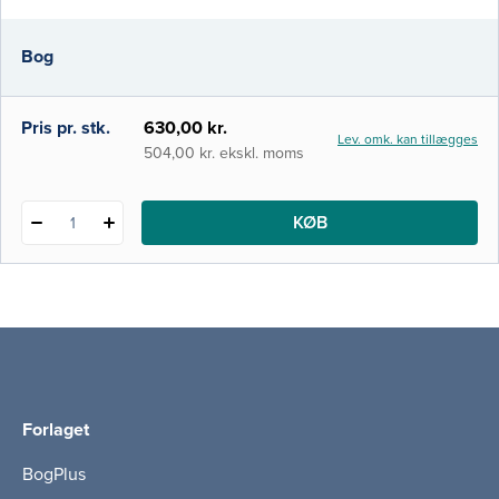
kapitel om sygepleje til patienter med
stofbrug samt sygepleje til hæmatologiske
Bog
patienter. Bogen indledes med fire
generelle kapitler: Intern medicin, Sun
Pris pr. stk.
630,00 kr.
Lev. omk. kan tillægges
504,00 kr. ekskl. moms
KØB
1
Forlaget
BogPlus