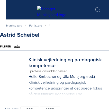
Søg
Munksgaard
Forfattere
*
Astrid Scheibel
FILTRÉR
Klinisk vejledning og pædagogisk
kompetence
i professionsuddannelser
Helle Brøbecher
og
Ulla Mulbjerg
(red.)
Klinisk vejledning og pædagogisk
kompetence udspringer af det øgede fokus
på den kliniske uddannelse i de
sundhedsfaglige professionsuddannelser,
og de krav der er formuleret i