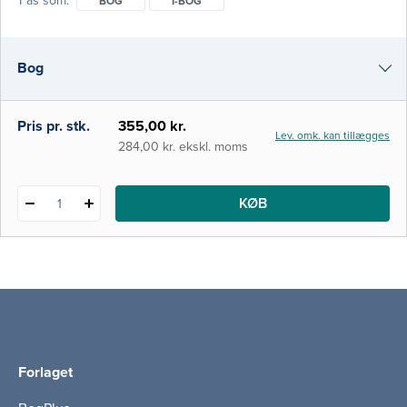
Fås som
BOG
I-BOG
bekendtgørelsen om uddannelse af kliniske
vejledere. Bogen indeholder en grundig
introduktion til centrale pædagogiske
Bog
temaområder, teorier og begreber, der har
betydning for læring i klinisk praksis. Den
gennemgående intention er at skabe
i-bog
Pris pr. stk.
355,00 kr.
Lev. omk. kan tillægges
284,00 kr. ekskl. moms
KØB
1
Forlaget