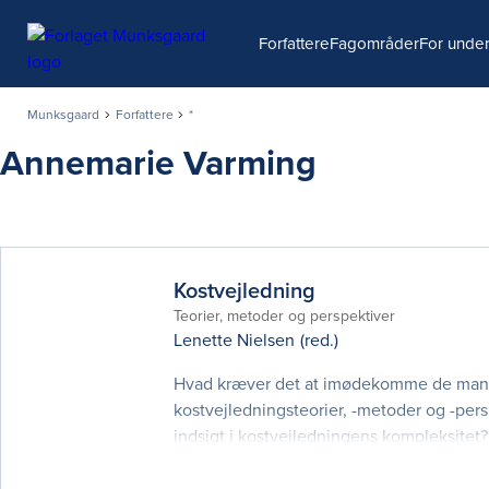
Søg
Forfattere
Fagområder
For under
Munksgaard
Forfattere
*
Annemarie Varming
Kostvejledning
Teorier, metoder og perspektiver
Lenette Nielsen
(red.)
Hvad kræver det at imødekomme de mange 
kostvejledningsteorier, -metoder og -per
indsigt i kostvejledningens kompleksitet
som disse og belyser kostvejledningens ko