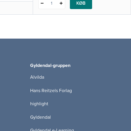
KØB
1
Gyldendal-gruppen
Alvilda
Hans Reitzels Forlag
highlight
Gyldendal
Gyldendal e-Learning