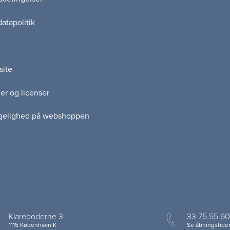
atapolitik
site
er og licenser
gelighed på webshoppen
Klareboderne 3
33 75 55 60
1115 København K
Se åbningstider