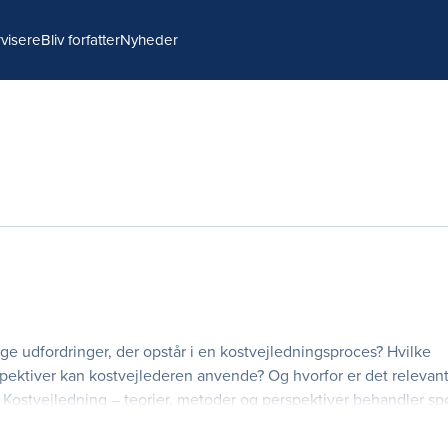
visere
Bliv forfatter
Nyheder
udfordringer, der opstår i en kostvejledningsproces? Hvilke
spektiver kan kostvejlederen anvende? Og hvorfor er det relevan
? Kostvejledning – teorier, metoder og perspektiver behandler s
mpleksitet i tre forskellige d