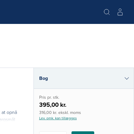
Bog
i-bog
Pris pr. stk.
395,00 kr.
t at opnå
316,00 kr. ekskl. moms
Lev. omk. kan tillægges
pørgsmål