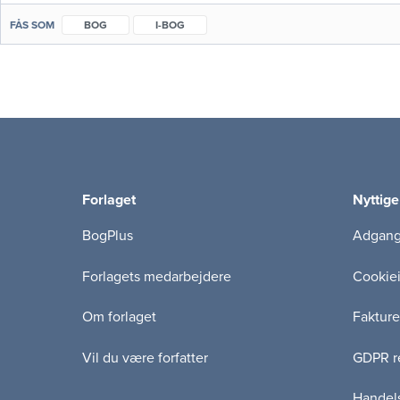
FÅS SOM
BOG
I-BOG
Forlaget
Nyttige
BogPlus
Adgang 
Forlagets medarbejdere
Cookie
Om forlaget
Fakture
Vil du være forfatter
GDPR re
Handels