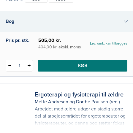
hele vejen rundt, og kapitlerne er skrevet af
mange forfattere med forskellig faglig
baggrund. Den kan læses fortløbende, men
Bog
egner sig også til fordybelse i et enkelt
udvalgt emne, eller som opslagsbog ved en
i-bog
Pris pr. stk.
505,00 kr.
Lev. omk. kan tillægges
404,00 kr. ekskl. moms
KØB
1
Ergoterapi og fysioterapi til ældre
Mette Andresen
og
Dorthe Poulsen
(red.)
Arbejdet med ældre udgør en stadig større
del af arbejdsområdet for ergoterapeuter og
fysioterapeuter, og denne bog sætter fokus
på sygdomme og problematikker, som er