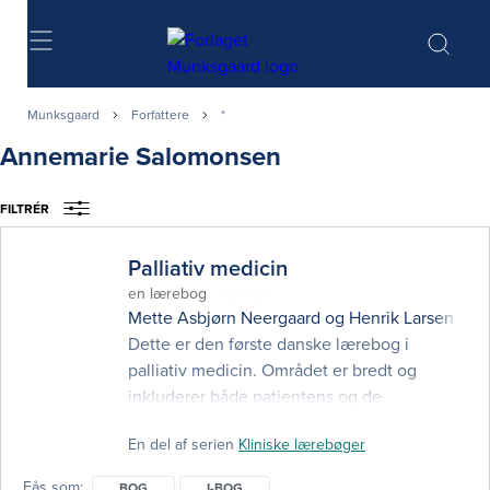
Søg
Munksgaard
Forfattere
*
Annemarie Salomonsen
FILTRÉR
Palliativ medicin
en lærebog
Mette Asbjørn Neergaard
og
Henrik Larsen
(red
Dette er den første danske lærebog i
palliativ medicin. Området er bredt og
inkluderer både patientens og de
pårørendes livskvalitet, gennem fysiske,
En del af serien
Kliniske lærebøger
psykiske, sociale og eksistentielle
/spirituelle fokusområder. Bogen kommer
Fås som
BOG
I-BOG