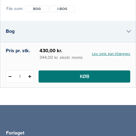
særligt hyppige blandt ældre. Ergoterapi og
Fås som
BOG
I-BOG
fysioterapi til ældre tager udgangspunkt i
den udvikling indenfor sundhedssektoren,
der sætter borgeren i centrum, og som
Bog
stiller krav om stor fle
i-bog
Pris pr. stk.
430,00 kr.
Lev. omk. kan tillægges
344,00 kr. ekskl. moms
KØB
1
Forlaget